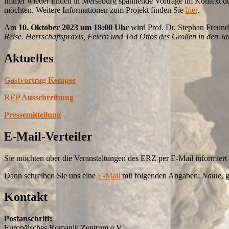
Immer wieder finden in Merseburg spannende Vorträge im Kontext der 
möchten. Weitere Informationen zum Projekt finden Sie
hier
.
Am
10. Oktober 2023 um 18:00 Uhr
wird Prof. Dr. Stephan Freund
Reise. Herrschaftspraxis, Feiern und Tod Ottos des Großen in den J
Aktuelles
Gastvortrag Kemper
RFP Ausschreibung
Pressemitteilung
E-Mail-Verteiler
Sie möchten über die Veranstaltungen des ERZ per E-Mail informier
Dann schreiben Sie uns eine
E-Mail
mit folgenden Angaben:
Name
, 
Kontakt
Postanschrift:
Europäisches Romanik Zentrum e.V.