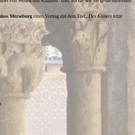
nder von Welten und Kulturen“ statt, auf die wir Sie gerne hinweisen
hloss Merseburg
einen Vortrag mit dem Titel„
Des Kaisers letzte
r.