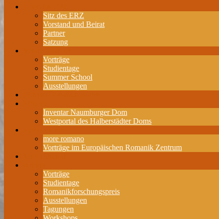
Über das ERZ
Sitz des ERZ
Vorstand und Beirat
Partner
Satzung
Veranstaltungen
Vorträge
Studientage
Summer School
Ausstellungen
Romanikforschungspreis
Projekte
Inventar Naumburger Dom
Westportal des Halberstädter Doms
Publikationen
more romano
Vorträge im Europäischen Romanik Zentrum
Mitgliedschaft
Archiv
Vorträge
Studientage
Romanikforschungspreis
Ausstellungen
Tagungen
Workshops