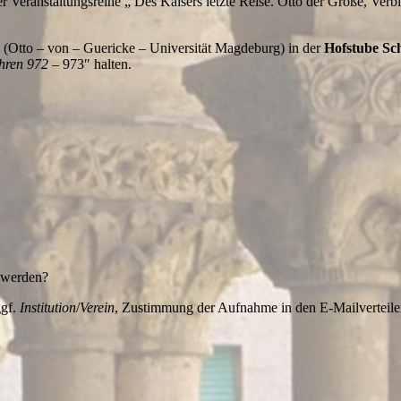
Veranstaltungsreihe „ Des Kaisers letzte Reise. Otto der Große, Verbi
 (Otto – von – Guericke – Universität Magdeburg) in der
Hofstube Sc
ahren 972
– 973″ halten.
t werden?
ggf.
Institution
/
Verein
, Zustimmung der Aufnahme in den E-Mailverteile