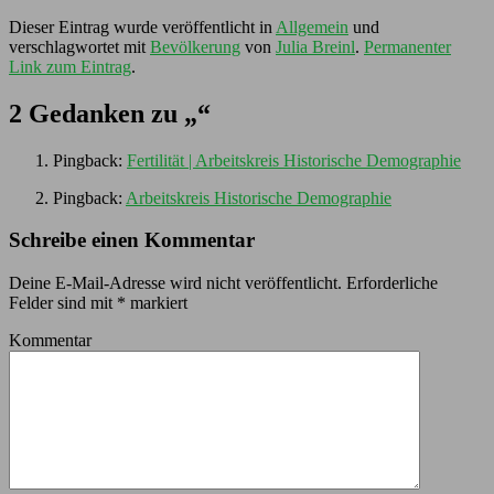
Dieser Eintrag wurde veröffentlicht in
Allgemein
und
verschlagwortet mit
Bevölkerung
von
Julia Breinl
.
Permanenter
Link zum Eintrag
.
2 Gedanken zu „
“
Pingback:
Fertilität | Arbeitskreis Historische Demographie
Pingback:
Arbeitskreis Historische Demographie
Schreibe einen Kommentar
Deine E-Mail-Adresse wird nicht veröffentlicht.
Erforderliche
Felder sind mit
*
markiert
Kommentar