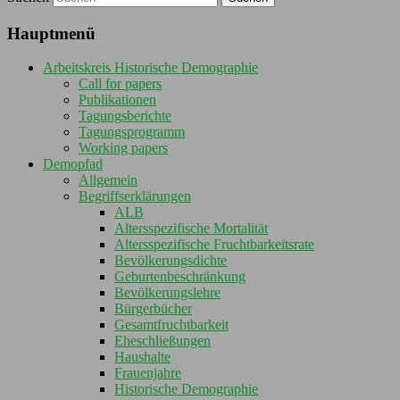
Hauptmenü
Arbeitskreis Historische Demographie
Call for papers
Publikationen
Tagungsberichte
Tagungsprogramm
Working papers
Demopfad
Allgemein
Begriffserklärungen
ALB
Altersspezifische Mortalität
Altersspezifische Fruchtbarkeitsrate
Bevölkerungsdichte
Geburtenbeschränkung
Bevölkerungslehre
Bürgerbücher
Gesamtfruchtbarkeit
Eheschließungen
Haushalte
Frauenjahre
Historische Demographie