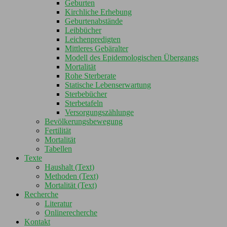
Geburten
Kirchliche Erhebung
Geburtenabstände
Leibbücher
Leichenpredigten
Mittleres Gebäralter
Modell des Epidemologischen Übergangs
Mortalität
Rohe Sterberate
Statische Lebenserwartung
Sterbebücher
Sterbetafeln
Versorgungszählunge
Bevölkerungsbewegung
Fertilität
Mortalität
Tabellen
Texte
Haushalt (Text)
Methoden (Text)
Mortalität (Text)
Recherche
Literatur
Onlinerecherche
Kontakt