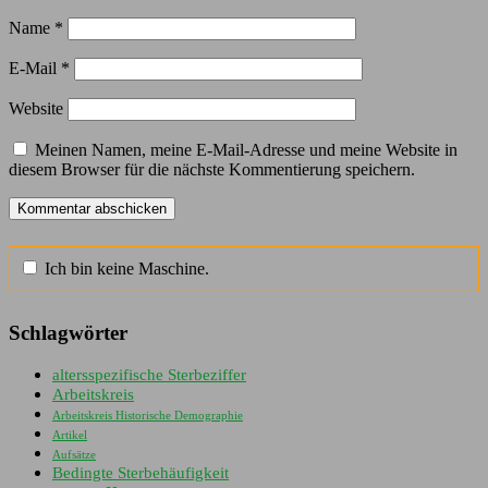
Name
*
E-Mail
*
Website
Meinen Namen, meine E-Mail-Adresse und meine Website in
diesem Browser für die nächste Kommentierung speichern.
Ich bin keine Maschine.
Schlagwörter
altersspezifische Sterbeziffer
Arbeitskreis
Arbeitskreis Historische Demographie
Artikel
Aufsätze
Bedingte Sterbehäufigkeit