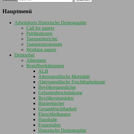
Hauptmenü
Arbeitskreis Historische Demographie
Call for papers
Publikationen
Tagungsberichte
Tagungsprogramm
Working papers
Demopfad
Allgemein
Begriffserklärungen
ALB
Altersspezifische Mortalität
Altersspezifische Fruchtbarkeitsrate
Bevölkerungsdichte
Geburtenbeschränkung
Bevölkerungslehre
Bürgerbücher
Gesamtfruchtbarkeit
Eheschließungen
Haushalte
Frauenjahre
Historische Demographie