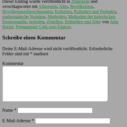
Dieser Eintrag wurde veröffentlicht in
Allgemein
und
verschlagwortet mit
Allgemein
,
Alter
,
Bevölkerung
,
Bevölkerungsberechnungen
,
Kohorten
,
Kohorten und Perioden
,
mathematische Notation
,
Methoden
,
Methoden der historischen
Demographie
,
perioden
,
Zeitellen
,
Zeitstellen und Alter
von
Julia
Breinl
.
Permanenter Link zum Eintrag
.
Schreibe einen Kommentar
Deine E-Mail-Adresse wird nicht veröffentlicht.
Erforderliche
Felder sind mit
*
markiert
Kommentar
Name
*
E-Mail-Adresse
*