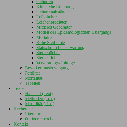
Geburten
Kirchliche Erhebung
Geburtenabstände
Leibbücher
Leichenpredigten
Mittleres Gebäralter
Modell des Epidemologischen Übergangs
Mortalität
Rohe Sterberate
Statische Lebenserwartung
Sterbebücher
Sterbetafeln
Versorgungszählunge
Bevölkerungsbewegung
Fertilität
Mortalität
Tabellen
Texte
Haushalt (Text)
Methoden (Text)
Mortalität (Text)
Recherche
Literatur
Onlinerecherche
Kontakt