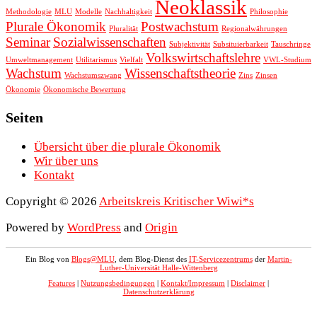
Neoklassik
Methodologie
MLU
Modelle
Nachhaltigkeit
Philosophie
Plurale Ökonomik
Postwachstum
Pluralität
Regionalwährungen
Seminar
Sozialwissenschaften
Subjektivität
Subsituierbarkeit
Tauschringe
Volkswirtschaftslehre
Umweltmanagement
Utilitarismus
Vielfalt
VWL-Studium
Wachstum
Wissenschaftstheorie
Wachstumszwang
Zins
Zinsen
Ökonomie
Ökonomische Bewertung
Seiten
Übersicht über die plurale Ökonomik
Wir über uns
Kontakt
Copyright © 2026
Arbeitskreis Kritischer Wiwi*s
Powered by
WordPress
and
Origin
Ein Blog von
Blogs@MLU
, dem Blog-Dienst des
IT-Servicezentrums
der
Martin-
Luther-Universität Halle-Wittenberg
Features
|
Nutzungsbedingungen
|
Kontakt/Impressum
|
Disclaimer
|
Datenschutzerklärung