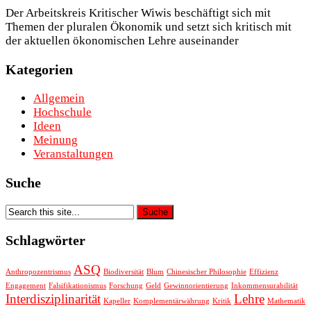
Der Arbeitskreis Kritischer Wiwis beschäftigt sich mit
Themen der pluralen Ökonomik und setzt sich kritisch mit
der aktuellen ökonomischen Lehre auseinander
Kategorien
Allgemein
Hochschule
Ideen
Meinung
Veranstaltungen
Suche
Schlagwörter
ASQ
Anthropozentrismus
Biodiversität
Blum
Chinesischer Philosophie
Effizienz
Engagement
Falsifikationismus
Forschung
Geld
Gewinnorientierung
Inkommensurabilität
Interdisziplinarität
Lehre
Kapeller
Komplementärwährung
Kritik
Mathematik