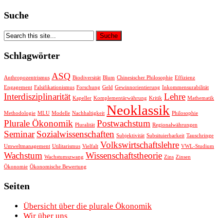
Suche
Schlagwörter
ASQ
Anthropozentrismus
Biodiversität
Blum
Chinesischer Philosophie
Effizienz
Engagement
Falsifikationismus
Forschung
Geld
Gewinnorientierung
Inkommensurabilität
Interdisziplinarität
Lehre
Kapeller
Komplementärwährung
Kritik
Mathematik
Neoklassik
Methodologie
MLU
Modelle
Nachhaltigkeit
Philosophie
Plurale Ökonomik
Postwachstum
Pluralität
Regionalwährungen
Seminar
Sozialwissenschaften
Subjektivität
Subsituierbarkeit
Tauschringe
Volkswirtschaftslehre
Umweltmanagement
Utilitarismus
Vielfalt
VWL-Studium
Wachstum
Wissenschaftstheorie
Wachstumszwang
Zins
Zinsen
Ökonomie
Ökonomische Bewertung
Seiten
Übersicht über die plurale Ökonomik
Wir über uns