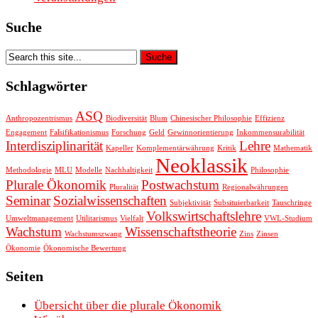
Suche
Schlagwörter
ASQ
Anthropozentrismus
Biodiversität
Blum
Chinesischer Philosophie
Effizienz
Engagement
Falsifikationismus
Forschung
Geld
Gewinnorientierung
Inkommensurabilität
Interdisziplinarität
Lehre
Kapeller
Komplementärwährung
Kritik
Mathematik
Neoklassik
Methodologie
MLU
Modelle
Nachhaltigkeit
Philosophie
Plurale Ökonomik
Postwachstum
Pluralität
Regionalwährungen
Seminar
Sozialwissenschaften
Subjektivität
Subsituierbarkeit
Tauschringe
Volkswirtschaftslehre
Umweltmanagement
Utilitarismus
Vielfalt
VWL-Studium
Wachstum
Wissenschaftstheorie
Wachstumszwang
Zins
Zinsen
Ökonomie
Ökonomische Bewertung
Seiten
Übersicht über die plurale Ökonomik