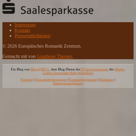
Impressum
Kontakt
Pressemitteilungen
© 2026 Europäisches Romanik Zentrum.
Gemacht mit
von
Graphene Themes
.
Ein Blog von
Blogs@MLU
, dem Blog-Dienst des
IT-Servicezentrums
der
Martin-
Luther-Universität Halle-Wittenberg
Features
|
Nutzungsbedingungen
|
Kontakt/Impressum
|
Disclaimer
|
Datenschutzerklärung