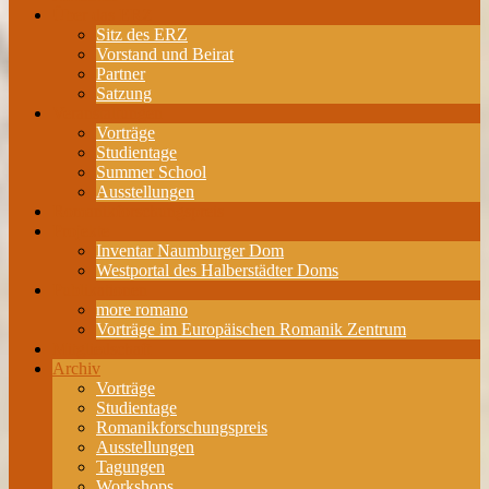
Über das ERZ
Sitz des ERZ
Vorstand und Beirat
Partner
Satzung
Veranstaltungen
Vorträge
Studientage
Summer School
Ausstellungen
Romanikforschungspreis
Projekte
Inventar Naumburger Dom
Westportal des Halberstädter Doms
Publikationen
more romano
Vorträge im Europäischen Romanik Zentrum
Mitgliedschaft
Archiv
Vorträge
Studientage
Romanikforschungspreis
Ausstellungen
Tagungen
Workshops