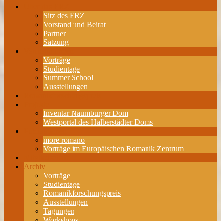
Über das ERZ
Sitz des ERZ
Vorstand und Beirat
Partner
Satzung
Veranstaltungen
Vorträge
Studientage
Summer School
Ausstellungen
Romanikforschungspreis
Projekte
Inventar Naumburger Dom
Westportal des Halberstädter Doms
Publikationen
more romano
Vorträge im Europäischen Romanik Zentrum
Mitgliedschaft
Archiv
Vorträge
Studientage
Romanikforschungspreis
Ausstellungen
Tagungen
Workshops