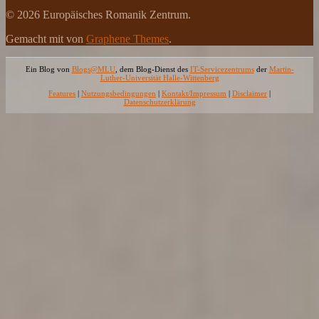
© 2026 Europäisches Romanik Zentrum.
Gemacht mit
von
Graphene Themes
.
Ein Blog von
Blogs@MLU
, dem Blog-Dienst des
IT-Servicezentrums
der
Martin-
Luther-Universität Halle-Wittenberg
Features
|
Nutzungsbedingungen
|
Kontakt/Impressum
|
Disclaimer
|
Datenschutzerklärung