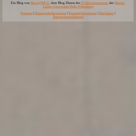
Ein Blog von
Blogs@MLU
, dem Blog-Dienst des
IT-Servicezentrums
der
Martin-
Luther-Universität Halle-Wittenberg
Features
|
Nutzungsbedingungen
|
Kontakt/Impressum
|
Disclaimer
|
Datenschutzerklärung