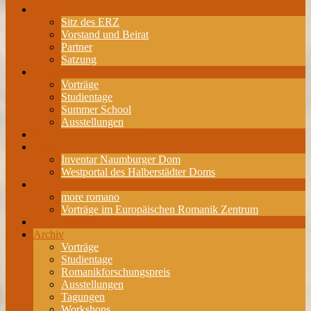
Über das ERZ
Sitz des ERZ
Vorstand und Beirat
Partner
Satzung
Veranstaltungen
Vorträge
Studientage
Summer School
Ausstellungen
Romanikforschungspreis
Projekte
Inventar Naumburger Dom
Westportal des Halberstädter Doms
Publikationen
more romano
Vorträge im Europäischen Romanik Zentrum
Mitgliedschaft
Archiv
Vorträge
Studientage
Romanikforschungspreis
Ausstellungen
Tagungen
Workshops