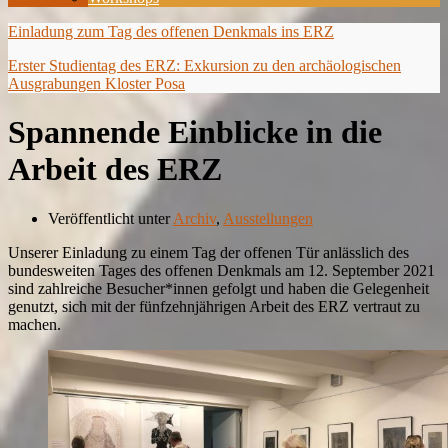
Einladung zum Tag des offenen Denkmals ins ERZ
Erster Studientag des ERZ: Exkursion zu den archäologischen
Ausgrabungen Kloster Posa
Spannende Einblicke in die
Arbeit des ERZ
Veröffentlicht unter
Archiv
,
Ausstellungen
Unserer Einladung zu einem Tag der offenen Tür anlässlich des
bundesweiten Tages des offenen Denkmals am 12. September 2021
sind zahlreiche Besucher*innen gefolgt und haben die Gelegenheit
genutzt, sich mit der fünfzehnjährigen Arbeit des ERZ vertraut zu
machen.