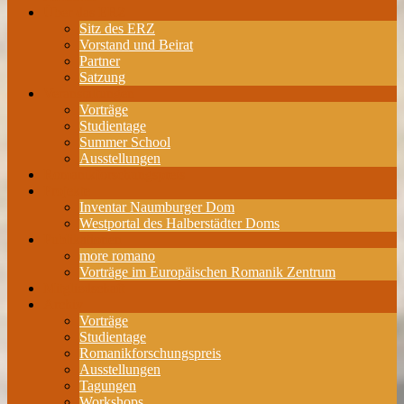
Über das ERZ
Sitz des ERZ
Vorstand und Beirat
Partner
Satzung
Veranstaltungen
Vorträge
Studientage
Summer School
Ausstellungen
Romanikforschungspreis
Projekte
Inventar Naumburger Dom
Westportal des Halberstädter Doms
Publikationen
more romano
Vorträge im Europäischen Romanik Zentrum
Mitgliedschaft
Archiv
Vorträge
Studientage
Romanikforschungspreis
Ausstellungen
Tagungen
Workshops