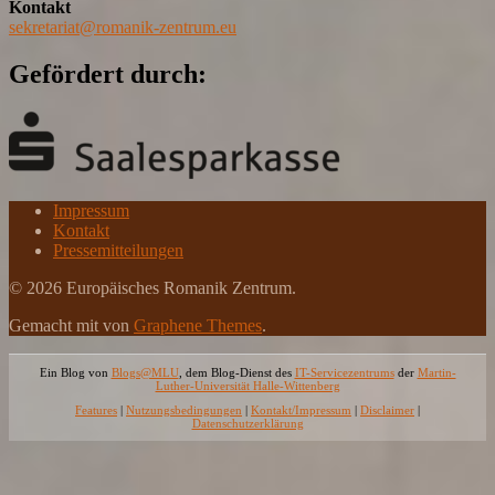
Kontakt
sekretariat@romanik-zentrum.eu
Gefördert durch:
Impressum
Kontakt
Pressemitteilungen
© 2026 Europäisches Romanik Zentrum.
Gemacht mit
von
Graphene Themes
.
Ein Blog von
Blogs@MLU
, dem Blog-Dienst des
IT-Servicezentrums
der
Martin-
Luther-Universität Halle-Wittenberg
Features
|
Nutzungsbedingungen
|
Kontakt/Impressum
|
Disclaimer
|
Datenschutzerklärung