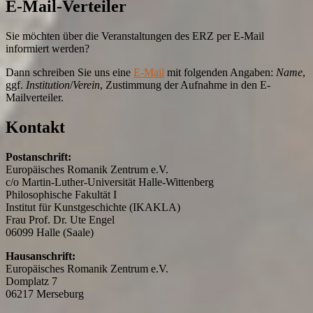
E-Mail-Verteiler
Sie möchten über die Veranstaltungen des ERZ per E-Mail
informiert werden?
Dann schreiben Sie uns eine
E-Mail
mit folgenden Angaben:
Name
,
ggf.
Institution
/
Verein
, Zustimmung der Aufnahme in den E-
Mailverteiler.
Kontakt
Postanschrift:
Europäisches Romanik Zentrum e.V.
c/o Martin-Luther-Universität Halle-Wittenberg
Philosophische Fakultät I
Institut für Kunstgeschichte (IKAKLA)
Frau Prof. Dr. Ute Engel
06099 Halle (Saale)
Hausanschrift:
Europäisches Romanik Zentrum e.V.
Domplatz 7
06217 Merseburg