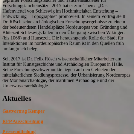
geprüfter Forschungstaucher und Taucheinsatzleiter für
Forschungstaucheinsätze. 2015 hat er zum Thema „Das
Hafenviertel von Schleswig im Hochmittelalter. Entstehung –
Entwicklung – Topographie“ promoviert. In seinem Vortrag stellt
Dr. Rösch seine archäologischen Forschungsergebnisse zu einem
der bedeutendsten Handelsplätze Nordeuropas vor. Gründung und
Blütezeit Schleswigs fallen in den Übergang zwischen Wikinger-
(bis 1066) und Hansezeit. Die herausragende Rolle der Stadt für
Interaktionen im nordeuropäischen Raum ist in den Quellen früh
umfangreich belegt.
Seit 2017 ist Dr. Felix Rösch wissenschaftlicher Mitarbeiter am
Institut für Kunstgeschichte und Archäologien Europas in Halle.
Seine Forschungsschwerpunkte liegen auf den Gebieten der
mittelalterlichen Siedlungsprozesse, der Urbanisierung Nordeuropas,
der Montanarchäologie, der maritimen Archäologie und der
Unterwasserarchäologie.
Aktuelles
Gastvortrag Kemper
RFP Ausschreibung
Pressemitteilung