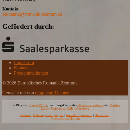
Kontakt
sekretariat@romanik-zentrum.eu
Gefördert durch:
Impressum
Kontakt
Pressemitteilungen
© 2026 Europäisches Romanik Zentrum.
Gemacht mit
von
Graphene Themes
.
Ein Blog von
Blogs@MLU
, dem Blog-Dienst des
IT-Servicezentrums
der
Martin-
Luther-Universität Halle-Wittenberg
Features
|
Nutzungsbedingungen
|
Kontakt/Impressum
|
Disclaimer
|
Datenschutzerklärung