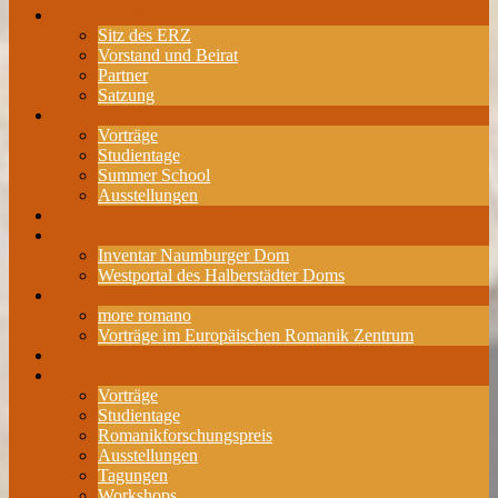
Über das ERZ
Sitz des ERZ
Vorstand und Beirat
Partner
Satzung
Veranstaltungen
Vorträge
Studientage
Summer School
Ausstellungen
Romanikforschungspreis
Projekte
Inventar Naumburger Dom
Westportal des Halberstädter Doms
Publikationen
more romano
Vorträge im Europäischen Romanik Zentrum
Mitgliedschaft
Archiv
Vorträge
Studientage
Romanikforschungspreis
Ausstellungen
Tagungen
Workshops