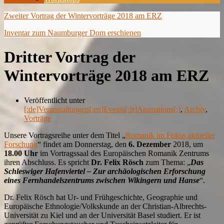
Zweiter Vortrag der Wintervorträge 2018 am ERZ
Inventar zum Naumburger Dom erschienen
Dritter Vortrag der
Wintervorträge 2018 am ERZ
Veröffentlicht unter
[:de]Veranstaltungen[:en]Events[:fr]Animations[:]
,
Archiv
,
Vorträge
Unsere Vortragsreihe unter dem Titel „
Romanik im Fokus aktueller
Forschung
“ findet am Donnerstag, den
6. Dezember
2018, um
18.00 Uhr
im Vortragssaal des Europäischen Romanik Zentrums
ihren Abschluss. Es spricht
Dr. Felix Rösch
zum Thema: „
Das
Schleswiger Hafenviertel – Zur archäologischen Erforschung
eines Fernhandelszentrums zwischen Wikingern und Hanse
“.
Dr. Felix Rösch hat Ur- und Frühgeschichte, Geographie und
Europäische Ethnologie/Volkskunde an der Christian-Albrechts-
Universität zu Kiel und an der Universität Basel studiert. Er ist