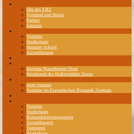
Über das ERZ
Sitz des ERZ
Vorstand und Beirat
Partner
Satzung
Veranstaltungen
Vorträge
Studientage
Summer School
Ausstellungen
Romanikforschungspreis
Projekte
Inventar Naumburger Dom
Westportal des Halberstädter Doms
Publikationen
more romano
Vorträge im Europäischen Romanik Zentrum
Mitgliedschaft
Archiv
Vorträge
Studientage
Romanikforschungspreis
Ausstellungen
Tagungen
Workshops