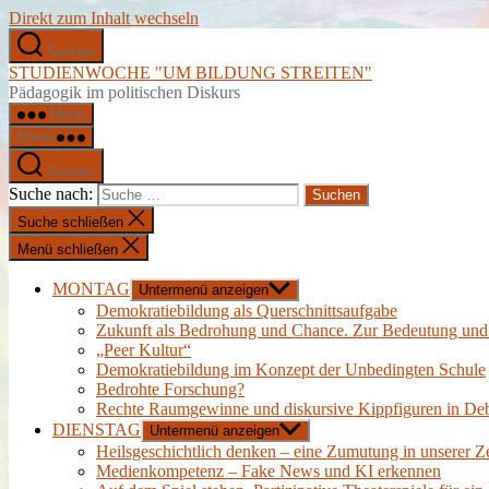
Direkt zum Inhalt wechseln
Suchen
STUDIENWOCHE "UM BILDUNG STREITEN"
Pädagogik im politischen Diskurs
Menü
Menü
Suchen
Suche nach:
Suche schließen
Menü schließen
MONTAG
Untermenü anzeigen
Demokratiebildung als Querschnittsaufgabe
Zukunft als Bedrohung und Chance. Zur Bedeutung und d
„Peer Kultur“
Demokratiebildung im Konzept der Unbedingten Schule
Bedrohte Forschung?
Rechte Raumgewinne und diskursive Kippfiguren in Deba
DIENSTAG
Untermenü anzeigen
Heilsgeschichtlich denken – eine Zumutung in unserer Ze
Medienkompetenz – Fake News und KI erkennen