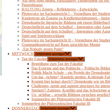
Auf dem Spiel stehen. Partizipative Theaterspiele für ei
Pausenbrause
HALTUNG Zeigen – Reflektieren – Entwickeln.
Photovoice im Sachunterricht I – Vorstellung der Studie
Kindertexte als Zugang zu Kindheitserfahrungen – histori
Demokratische literarische Bildung mit einem Bilderbuc
Deutschpflicht auf dem Schulhof – Integration oder Aus
Deutschpflicht auf dem Schulhof – Integration oder Aus
Spiel und Spielentwicklung
Photovoice im Sachunterricht II – Vorstellung der Studie
Grammatikunterricht auf Basis sprachlicher Muster
„Ein Nobody gegen Putin“
MITTWOCH
Untermenü anzeigen
Tag der Fakultät
Untermenü anzeigen
Begrüßung zum Tag der Fakultät
Das Extreme und das Politische – Politische Bild
Politik Macht Schule – ein Projekt der Demokratie
Um das „richtige“ Handeln streiten. Kollegiale Fa
Kommt hier keiner durch?! Demokratie wie im Bi
Challenges, needs and support structures for interna
Streiten!? Zuhören, Konflikt und das Schwierige 
Un_sichtbar – sexuelle Bildung zwischen gesellsch
Sommerfest der Philosophischen Fakultät III
Sommerfest der Philosophischen Fakultät III
DONNERSTAG
Untermenü anzeigen