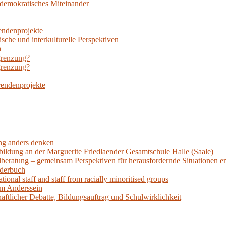
n demokratisches Miteinander
rendenprojekte
sche und interkulturelle Perspektiven
h
grenzung?
grenzung?
rendenprojekte
ung anders denken
bildung an der Marguerite Friedlaender Gesamtschule Halle (Saale)
llberatung – gemeinsam Perspektiven für herausfordernde Situationen e
lderbuch
tional staff and staff from racially minoritised groups
am Anderssein
aftlicher Debatte, Bildungsauftrag und Schulwirklichkeit