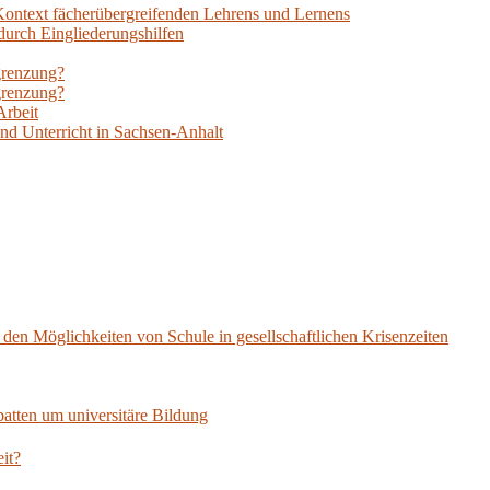
ontext fächerübergreifenden Lehrens und Lernens
durch Eingliederungshilfen
grenzung?
grenzung?
Arbeit
und Unterricht in Sachsen-Anhalt
en Möglichkeiten von Schule in gesellschaftlichen Krisenzeiten
tten um universitäre Bildung
it?