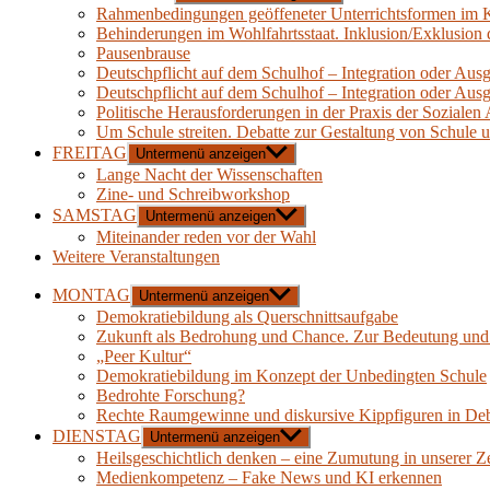
Rahmenbedingungen geöffeneter Unterrichtsformen im K
Behinderungen im Wohlfahrtsstaat. Inklusion/Exklusion 
Pausenbrause
Deutschpflicht auf dem Schulhof – Integration oder Aus
Deutschpflicht auf dem Schulhof – Integration oder Aus
Politische Herausforderungen in der Praxis der Sozialen 
Um Schule streiten. Debatte zur Gestaltung von Schule 
FREITAG
Untermenü anzeigen
Lange Nacht der Wissenschaften
Zine- und Schreibworkshop
SAMSTAG
Untermenü anzeigen
Miteinander reden vor der Wahl
Weitere Veranstaltungen
MONTAG
Untermenü anzeigen
Demokratiebildung als Querschnittsaufgabe
Zukunft als Bedrohung und Chance. Zur Bedeutung und d
„Peer Kultur“
Demokratiebildung im Konzept der Unbedingten Schule
Bedrohte Forschung?
Rechte Raumgewinne und diskursive Kippfiguren in Deba
DIENSTAG
Untermenü anzeigen
Heilsgeschichtlich denken – eine Zumutung in unserer Ze
Medienkompetenz – Fake News und KI erkennen