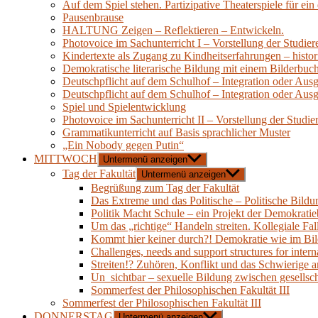
Auf dem Spiel stehen. Partizipative Theaterspiele für ei
Pausenbrause
HALTUNG Zeigen – Reflektieren – Entwickeln.
Photovoice im Sachunterricht I – Vorstellung der Studie
Kindertexte als Zugang zu Kindheitserfahrungen – histori
Demokratische literarische Bildung mit einem Bilderbuc
Deutschpflicht auf dem Schulhof – Integration oder Aus
Deutschpflicht auf dem Schulhof – Integration oder Aus
Spiel und Spielentwicklung
Photovoice im Sachunterricht II – Vorstellung der Studie
Grammatikunterricht auf Basis sprachlicher Muster
„Ein Nobody gegen Putin“
MITTWOCH
Untermenü anzeigen
Tag der Fakultät
Untermenü anzeigen
Begrüßung zum Tag der Fakultät
Das Extreme und das Politische – Politische Bild
Politik Macht Schule – ein Projekt der Demokratie
Um das „richtige“ Handeln streiten. Kollegiale Fa
Kommt hier keiner durch?! Demokratie wie im Bi
Challenges, needs and support structures for interna
Streiten!? Zuhören, Konflikt und das Schwierige 
Un_sichtbar – sexuelle Bildung zwischen gesellsch
Sommerfest der Philosophischen Fakultät III
Sommerfest der Philosophischen Fakultät III
DONNERSTAG
Untermenü anzeigen