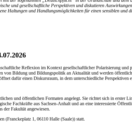
isch mit der sogenannten „Deutschpflicht“ in der Grundschule und dem
sche und gesellschaftliche Perspektiven und diskutieren Auswirkungen
r eigene Haltungen und Handlungsmöglichkeiten für einen sensiblen und
7.2026
haftliche Reflexion im Kontext gesellschaftlicher Polarisierung und 
on Bildung und Bildungspolitik an Aktualität und werden öffentlich v
röffnet dafür einen Diskursraum, in dem unterschiedliche Perspektiven
tlichen und öffentlichen Formaten angelegt. Sie richtet sich in erster L
sche Fachkräfte aus Sachsen-Anhalt und an eine interessierte Öffentlich
us der Fakultät angewiesen.
 (Franckeplatz 1, 06110 Halle (Saale)) statt.