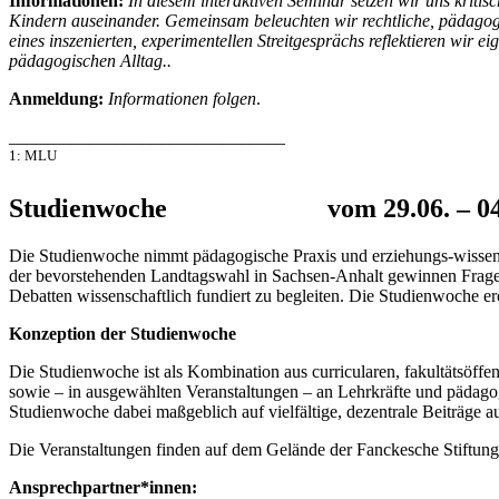
Informationen:
In diesem interaktiven Seminar setzen wir uns krit
Kindern auseinander. Gemeinsam beleuchten wir rechtliche, pädagogi
eines inszenierten, experimentellen Streitgesprächs reflektieren wi
pädagogischen Alltag..
Anmeldung:
Informationen folgen
.
_______________________________
1: MLU
Studienwoche vom 29.06. – 04.0
Die Studienwoche nimmt pädagogische Praxis und erziehungs-wissensc
der bevorstehenden Landtagswahl in Sachsen-Anhalt gewinnen Fragen v
Debatten wissenschaftlich fundiert zu begleiten. Die Studienwoche e
Konzeption der Studienwoche
Die Studienwoche ist als Kombination aus curricularen, fakultätsöffen
sowie – in ausgewählten Veranstaltungen – an Lehrkräfte und pädagogi
Studienwoche dabei maßgeblich auf vielfältige, dezentrale Beiträge a
Die Veranstaltungen finden auf dem Gelände der Fanckesche Stiftungen
Ansprechpartner*innen: