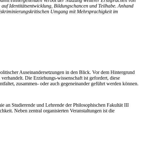
 damit einhergehenden Verbot der Nutzung weiterer Erstsprachen von
 auf Identitätsentwicklung, Bildungschancen und Teilhabe. Anhand
 diskriminierungskritischen Umgang mit Mehrsprachigkeit im
politischer Auseinandersetzungen in den Blick. Vor dem Hintergrund
erhandelt. Die Erziehungs-wissenschaft ist gefordert, diese
 entfaltet, zusammen- oder auch gegeneinander geführt werden können.
inie an Studierende und Lehrende der Philosophischen Fakultät III
keit. Neben zentral organisierten Veranstaltungen ist die