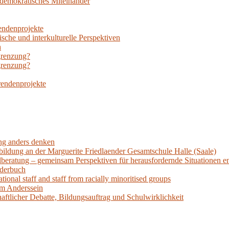
n demokratisches Miteinander
rendenprojekte
sche und interkulturelle Perspektiven
h
grenzung?
grenzung?
rendenprojekte
ung anders denken
bildung an der Marguerite Friedlaender Gesamtschule Halle (Saale)
llberatung – gemeinsam Perspektiven für herausfordernde Situationen e
lderbuch
tional staff and staff from racially minoritised groups
am Anderssein
aftlicher Debatte, Bildungsauftrag und Schulwirklichkeit