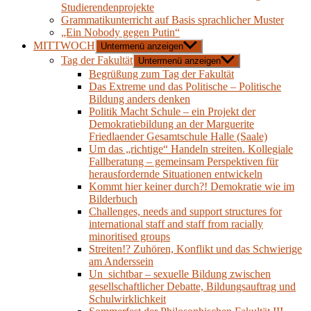
Studierendenprojekte
Grammatikunterricht auf Basis sprachlicher Muster
„Ein Nobody gegen Putin“
MITTWOCH
Untermenü anzeigen
Tag der Fakultät
Untermenü anzeigen
Begrüßung zum Tag der Fakultät
Das Extreme und das Politische – Politische
Bildung anders denken
Politik Macht Schule – ein Projekt der
Demokratiebildung an der Marguerite
Friedlaender Gesamtschule Halle (Saale)
Um das „richtige“ Handeln streiten. Kollegiale
Fallberatung – gemeinsam Perspektiven für
herausfordernde Situationen entwickeln
Kommt hier keiner durch?! Demokratie wie im
Bilderbuch
Challenges, needs and support structures for
international staff and staff from racially
minoritised groups
Streiten!? Zuhören, Konflikt und das Schwierige
am Anderssein
Un_sichtbar – sexuelle Bildung zwischen
gesellschaftlicher Debatte, Bildungsauftrag und
Schulwirklichkeit