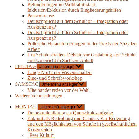
Behinderungen im Wohlfahrtsstaat.
Inklusion/Exklusion durch Eingliederungshilfen
Pausenbrause
Deutschpflicht auf dem Schulhof – Integration oder
Ausgrenzung?
Deutschpflicht auf dem Schulhof – Integration oder
Ausgrenzung?
Politische Herausforderungen in der Praxis der Sozialen
Arbeit
Um Schule streiten. Debatte zur Gestaltung von Schule
und Unterricht in Sachsen-Anhalt
FREITAG
Untermenü anzeigen
Lange Nacht der Wissenschaften
Zine- und Schreibworkshop
SAMSTAG
Untermenü anzeigen
Miteinander reden vor der Wahl
Weitere Veranstaltungen
MONTAG
Untermenü anzeigen
Demokratiebildung als Querschnittsaufgabe
Zukunft als Bedrohung und Chance. Zur Bedeutung
und den Möglichkeiten von Schule in gesellschaftlichen
Krisenzeiten
„Peer Kultur“