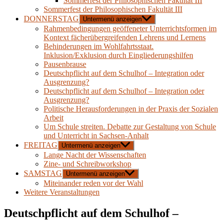
Sommerfest der Philosophischen Fakultät III
Sommerfest der Philosophischen Fakultät III
DONNERSTAG
Untermenü anzeigen
Rahmenbedingungen geöffeneter Unterrichtsformen im
Kontext fächerübergreifenden Lehrens und Lernens
Behinderungen im Wohlfahrtsstaat.
Inklusion/Exklusion durch Eingliederungshilfen
Pausenbrause
Deutschpflicht auf dem Schulhof – Integration oder
Ausgrenzung?
Deutschpflicht auf dem Schulhof – Integration oder
Ausgrenzung?
Politische Herausforderungen in der Praxis der Sozialen
Arbeit
Um Schule streiten. Debatte zur Gestaltung von Schule
und Unterricht in Sachsen-Anhalt
FREITAG
Untermenü anzeigen
Lange Nacht der Wissenschaften
Zine- und Schreibworkshop
SAMSTAG
Untermenü anzeigen
Miteinander reden vor der Wahl
Weitere Veranstaltungen
Deutschpflicht auf dem Schulhof –