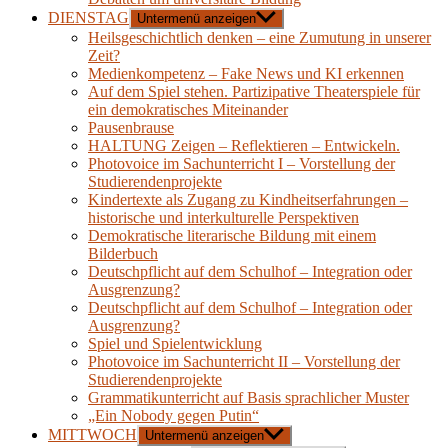
DIENSTAG
Untermenü anzeigen
Heilsgeschichtlich denken – eine Zumutung in unserer
Zeit?
Medienkompetenz – Fake News und KI erkennen
Auf dem Spiel stehen. Partizipative Theaterspiele für
ein demokratisches Miteinander
Pausenbrause
HALTUNG Zeigen – Reflektieren – Entwickeln.
Photovoice im Sachunterricht I – Vorstellung der
Studierendenprojekte
Kindertexte als Zugang zu Kindheitserfahrungen –
historische und interkulturelle Perspektiven
Demokratische literarische Bildung mit einem
Bilderbuch
Deutschpflicht auf dem Schulhof – Integration oder
Ausgrenzung?
Deutschpflicht auf dem Schulhof – Integration oder
Ausgrenzung?
Spiel und Spielentwicklung
Photovoice im Sachunterricht II – Vorstellung der
Studierendenprojekte
Grammatikunterricht auf Basis sprachlicher Muster
„Ein Nobody gegen Putin“
MITTWOCH
Untermenü anzeigen