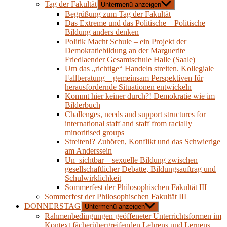
Tag der Fakultät
Untermenü anzeigen
Begrüßung zum Tag der Fakultät
Das Extreme und das Politische – Politische
Bildung anders denken
Politik Macht Schule – ein Projekt der
Demokratiebildung an der Marguerite
Friedlaender Gesamtschule Halle (Saale)
Um das „richtige“ Handeln streiten. Kollegiale
Fallberatung – gemeinsam Perspektiven für
herausfordernde Situationen entwickeln
Kommt hier keiner durch?! Demokratie wie im
Bilderbuch
Challenges, needs and support structures for
international staff and staff from racially
minoritised groups
Streiten!? Zuhören, Konflikt und das Schwierige
am Anderssein
Un_sichtbar – sexuelle Bildung zwischen
gesellschaftlicher Debatte, Bildungsauftrag und
Schulwirklichkeit
Sommerfest der Philosophischen Fakultät III
Sommerfest der Philosophischen Fakultät III
DONNERSTAG
Untermenü anzeigen
Rahmenbedingungen geöffeneter Unterrichtsformen im
Kontext fächerübergreifenden Lehrens und Lernens