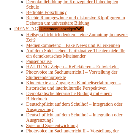
Demokratiebildung im Konzept der Unbedingten
Schule
Bedrohte Forschung?
Rechte Raumgewinne und diskursive Kippfiguren in
Debatten um universitäre Bildung
DIENSTAG
Untermenü anzeigen
Heilsgeschichtlich denken – eine Zumutung in unserer
Zeit?
Medienkompetenz – Fake News und KI erkennen
Auf dem Spiel stehen. Partizipative Theaterspiele für
ein demokratisches Miteinander
Pausenbrause
HALTUNG Zeigen – Reflektieren – Entwickeln.
Photovoice im Sachunterricht I – Vorstellung der
Studierendenprojekte
Kindertexte als Zugang zu Kindheitserfahrungen –
historische und interkulturelle Perspektiven
Demokratische literarische Bildung mit einem
Bilderbuch
Deutschpflicht auf dem Schulhof – Integration oder
Ausgrenzung?
Deutschpflicht auf dem Schulhof – Integration oder
Ausgrenzung?
Spiel und Spielentwicklung
Photovoice im Sachunterricht II – Vorstellung der