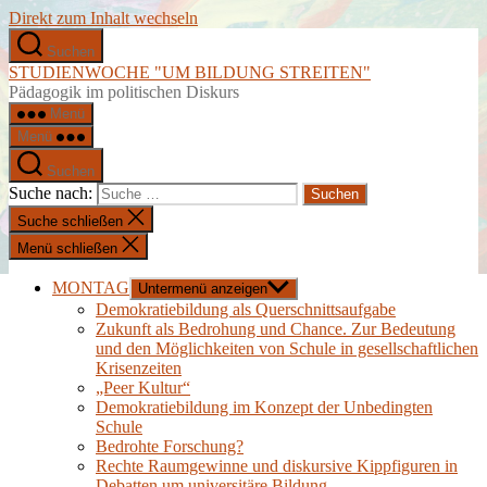
Direkt zum Inhalt wechseln
Suchen
STUDIENWOCHE "UM BILDUNG STREITEN"
Pädagogik im politischen Diskurs
Menü
Menü
Suchen
Suche nach:
Suche schließen
Menü schließen
MONTAG
Untermenü anzeigen
Demokratiebildung als Querschnittsaufgabe
Zukunft als Bedrohung und Chance. Zur Bedeutung
und den Möglichkeiten von Schule in gesellschaftlichen
Krisenzeiten
„Peer Kultur“
Demokratiebildung im Konzept der Unbedingten
Schule
Bedrohte Forschung?
Rechte Raumgewinne und diskursive Kippfiguren in
Debatten um universitäre Bildung