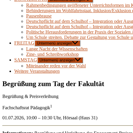
Rahmenbedingungen geöffeneter Unterrichtsformen im K
Behinderungen im Wohlfahrtsstaat. Inklusion/Exklusion 
Pausenbrause
Deutschpflicht auf dem Schulhof – Integration oder Aus
Deutschpflicht auf dem Schulhof – Integration oder Aus
Politische Herausforderungen in der Praxis der Sozialen 
Um Schule streiten. Debatte zur Gestaltung von Schule 
FREITAG
Untermenü anzeigen
Lange Nacht der Wissenschaften
Zine- und Schreibworkshop
SAMSTAG
Untermenü anzeigen
Miteinander reden vor der Wahl
Weitere Veranstaltungen
Begrüßung zum Tag der Fakultät
Begrüßung & Preisverleihung
1
Fachschaftsrat Pädagogik
01.07.2026, 10:00 – 10:30 Uhr, Hörsaal (Haus 31)