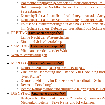
Rahmenbedingungen geöffeneter Unterrichtsformen im K
Behinderungen im Wohlfahrtsstaat. Inklusion/Exklusion 
Pausenbrause
Deutschpflicht auf dem Schulhof – Integration oder Aus
Deutschpflicht auf dem Schulhof – Integration oder Aus
Politische Herausforderungen in der Praxis der Sozialen 
Um Schule streiten. Debatte zur Gestaltung von Schule 
FREITAG
Untermenü anzeigen
Lange Nacht der Wissenschaften
Zine- und Schreibworkshop
SAMSTAG
Untermenü anzeigen
Miteinander reden vor der Wahl
Weitere Veranstaltungen
MONTAG
Untermenü anzeigen
Demokratiebildung als Querschnittsaufgabe
Zukunft als Bedrohung und Chance. Zur Bedeutung und d
„Peer Kultur“
Demokratiebildung im Konzept der Unbedingten Schule
Bedrohte Forschung?
Rechte Raumgewinne und diskursive Kippfiguren in Deba
DIENSTAG
Untermenü anzeigen
Heilsgeschichtlich denken – eine Zumutung in unserer Ze
Medienkompetenz – Fake News und KI erkennen