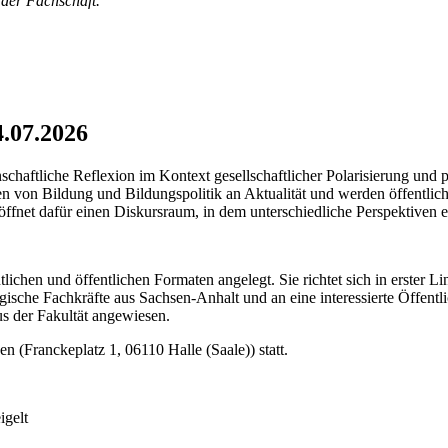
der Fachschaft.
7.2026
haftliche Reflexion im Kontext gesellschaftlicher Polarisierung und 
on Bildung und Bildungspolitik an Aktualität und werden öffentlich v
röffnet dafür einen Diskursraum, in dem unterschiedliche Perspektiven
tlichen und öffentlichen Formaten angelegt. Sie richtet sich in erster L
sche Fachkräfte aus Sachsen-Anhalt und an eine interessierte Öffentlich
us der Fakultät angewiesen.
 (Franckeplatz 1, 06110 Halle (Saale)) statt.
igelt