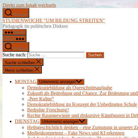
Direkt zum Inhalt wechseln
Suchen
STUDIENWOCHE "UM BILDUNG STREITEN"
Pädagogik im politischen Diskurs
Menü
Menü
Suchen
Suche nach:
Suche schließen
Menü schließen
MONTAG
Untermenü anzeigen
Demokratiebildung als Querschnittsaufgabe
Zukunft als Bedrohung und Chance. Zur Bedeutung und d
„Peer Kultur“
Demokratiebildung im Konzept der Unbedingten Schule
Bedrohte Forschung?
Rechte Raumgewinne und diskursive Kippfiguren in Deba
DIENSTAG
Untermenü anzeigen
Heilsgeschichtlich denken – eine Zumutung in unserer Ze
Medienkompetenz – Fake News und KI erkennen