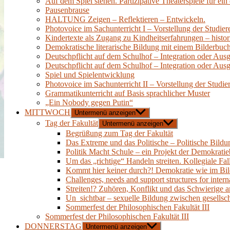
Auf dem Spiel stehen. Partizipative Theaterspiele für ei
Pausenbrause
HALTUNG Zeigen – Reflektieren – Entwickeln.
Photovoice im Sachunterricht I – Vorstellung der Studie
Kindertexte als Zugang zu Kindheitserfahrungen – histori
Demokratische literarische Bildung mit einem Bilderbuc
Deutschpflicht auf dem Schulhof – Integration oder Aus
Deutschpflicht auf dem Schulhof – Integration oder Aus
Spiel und Spielentwicklung
Photovoice im Sachunterricht II – Vorstellung der Studie
Grammatikunterricht auf Basis sprachlicher Muster
„Ein Nobody gegen Putin“
MITTWOCH
Untermenü anzeigen
Tag der Fakultät
Untermenü anzeigen
Begrüßung zum Tag der Fakultät
Das Extreme und das Politische – Politische Bild
Politik Macht Schule – ein Projekt der Demokratie
Um das „richtige“ Handeln streiten. Kollegiale Fa
Kommt hier keiner durch?! Demokratie wie im Bi
Challenges, needs and support structures for interna
Streiten!? Zuhören, Konflikt und das Schwierige 
Un_sichtbar – sexuelle Bildung zwischen gesellsch
Sommerfest der Philosophischen Fakultät III
Sommerfest der Philosophischen Fakultät III
DONNERSTAG
Untermenü anzeigen