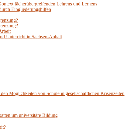
ontext fächerübergreifenden Lehrens und Lernens
durch Eingliederungshilfen
grenzung?
grenzung?
Arbeit
und Unterricht in Sachsen-Anhalt
en Möglichkeiten von Schule in gesellschaftlichen Krisenzeiten
tten um universitäre Bildung
it?