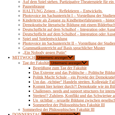
Auf dem Spiel stehen. Partizipative Theaterspiele für ei
Pausenbrause
HALTUNG Zeigen – Reflektieren – Entwickeln.
Photovoice im Sachunterricht I – Vorstellung der Studie
Kindertexte als Zugang zu Kindheitserfahrungen – histori
Demokratische literarische Bildung mit einem Bilderbuc
Deutschpflicht auf dem Schulhof – Integration oder Aus
Deutschpflicht auf dem Schulhof – Integration oder Aus
Spiel und Spielentwicklung
Photovoice im Sachunterricht II – Vorstellung der Studie
Grammatikunterricht auf Basis sprachlicher Muster
„Ein Nobody gegen Putin“
MITTWOCH
Untermenü anzeigen
Tag der Fakultät
Untermenü anzeigen
Begrüßung zum Tag der Fakultät
Das Extreme und das Politische – Politische Bild
Politik Macht Schule – ein Projekt der Demokratie
Um das „richtige“ Handeln streiten. Kollegiale Fa
Kommt hier keiner durch?! Demokratie wie im Bi
Challenges, needs and support structures for interna
Streiten!? Zuhören, Konflikt und das Schwierige 
Un_sichtbar – sexuelle Bildung zwischen gesellsch
Sommerfest der Philosophischen Fakultät III
Sommerfest der Philosophischen Fakultät III
DONNERSTAG
Untermenü anzeigen