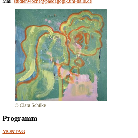
Mail:
studienwoche@paedagogik.uni-halle.de
© Clara Schilke
Programm
MONTAG