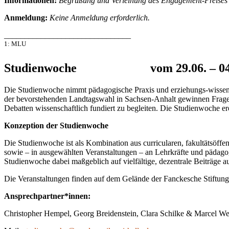
Informationen:
Begrüßung und Verleihung des Engagement-Preises 
Anmeldung:
Keine Anmeldung erforderlich.
_______________________________
1: MLU
Studienwoche vom 29.06. – 04.0
Die Studienwoche nimmt pädagogische Praxis und erziehungs-wissensc
der bevorstehenden Landtagswahl in Sachsen-Anhalt gewinnen Fragen v
Debatten wissenschaftlich fundiert zu begleiten. Die Studienwoche e
Konzeption der Studienwoche
Die Studienwoche ist als Kombination aus curricularen, fakultätsöffen
sowie – in ausgewählten Veranstaltungen – an Lehrkräfte und pädagogi
Studienwoche dabei maßgeblich auf vielfältige, dezentrale Beiträge a
Die Veranstaltungen finden auf dem Gelände der Fanckesche Stiftungen
Ansprechpartner*innen:
Christopher Hempel, Georg Breidenstein, Clara Schilke & Marcel We