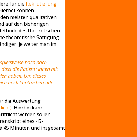
ere für die
Rekrutierung
Hierbei können
 den meisten qualitativen
nd auf den bisherigen
Methode des theoretischen
ne theoretische Sättigung
ndiger, je weiter man im
ispielsweise noch nach
, dass die Patient*innen mit
unden haben. Um dieses
eich noch kontrastierende
für die Auswertung
licht)
. Hierbei kann
ftlicht werden sollen
ranskript eines 45-
s á 45 Minuten und insgesamt