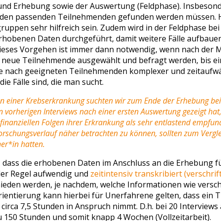
g und Erhebung sowie der Auswertung (Feldphase). Insbesond
 den passenden Teilnehmenden gefunden werden müssen. 
ruppen sehr hilfreich sein. Zudem wird in der Feldphase bei
erhobenen Daten durchgeführt, damit weitere Fälle aufbaue
ieses Vorgehen ist immer dann notwendig, wenn nach der 
 neue Teilnehmende ausgewählt und befragt werden, bis ei
uche nach geeigneten Teilnehmenden komplexer und zeitaufwä
ie Fälle sind, die man sucht.
lgen einer Krebserkrankung suchten wir zum Ende der Erhebung be
n vorherigen Interviews nach einer ersten Auswertung gezeigt hat
r finanziellen Folgen ihrer Erkrankung als sehr entlastend empf
Forschungsverlauf näher betrachten zu können, sollten zum Vergl
ner*in hatten.
n, dass die erhobenen Daten im Anschluss an die Erhebung 
 der Regel aufwendig und
zeitintensiv transkribiert (verschrift
eden werden, je nachdem, welche Informationen wie verschri
rientierung kann hierbei für Unerfahrene gelten, dass ein T
circa 7,5 Stunden in Anspruch nimmt. D.h. bei 20 Interview
u 150 Stunden und somit knapp 4 Wochen (Vollzeitarbeit).