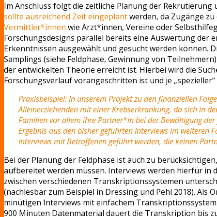
Im Anschluss folgt die zeitliche Planung der Rekrutierun
sollte ausreichend Zeit eingeplant
werden, da Zugänge zu
Vermittler*innen
wie Ärzt*innen, Vereine oder Selbsthilfeg
Forschungsdesigns parallel bereits eine Auswertung der 
Erkenntnissen ausgewählt und gesucht werden können. D
Samplings (siehe Feldphase, Gewinnung von Teilnehmern)
der entwickelten Theorie erreicht ist. Hierbei wird die S
Forschungsverlauf vorangeschritten ist und je „spezieller“ d
Praxisbeispiel: In unserem Projekt zu den finanziellen Fo
Alleinerziehenden mit einer Krebserkrankung, da sich in de
Familien vor allem ihre Partner*in bei der Bewältigung de
Ergebnis aus den bisher geführten Interviews im weiteren 
Interviews mit Betroffenen geführt werden, die keinen Part
Bei der Planung der Feldphase ist auch zu berücksichtige
aufbereitet werden müssen. Interviews werden hierfür in
zwischen verschiedenen Transkriptionssystemen unterschi
(nachlesbar zum Beispiel in Dressing und Pehl 2018). Als O
minütigen Interviews mit einfachem Transkriptionssystem 
900 Minuten Datenmaterial dauert die Transkription bis z