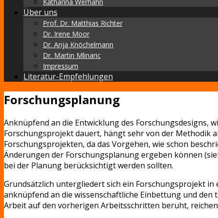
Katharina Werhahn
Über uns
Prof. Dr. Matthias Richter
Dr. Irene Moor
Dr. Anja Knöchelmann
Dr. Martin Mlinaric
Impressum
Literatur-Empfehlungen
Forschungsplanung
Anknüpfend an die Entwicklung des Forschungsdesigns, wi
Forschungsprojekt dauert, hängt sehr von der Methodik ab 
Forschungsprojekten, da das Vorgehen, wie schon beschrie
Änderungen der Forschungsplanung ergeben können (siehe
bei der Planung berücksichtigt werden sollten.
Grundsätzlich untergliedert sich ein Forschungsprojekt in
anknüpfend an die wissenschaftliche Einbettung und den 
Arbeit auf den vorherigen Arbeitsschritten beruht, reiche