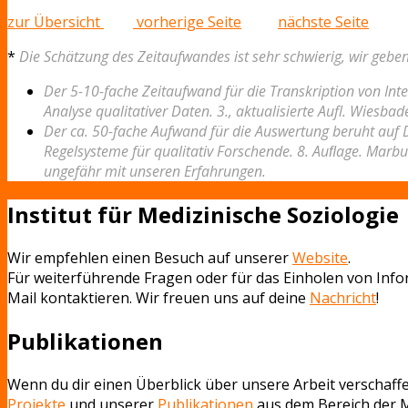
zur Übersicht
vorherige Seite
nächste Seite
*
Die Schätzung des Zeitaufwandes ist sehr schwierig, wir geben
Der 5-10-fache Zeitaufwand für die Transkription von Int
Analyse qualitativer Daten. 3., aktualisierte Aufl. Wiesbaden
Der ca. 50-fache Aufwand für die Auswertung beruht auf D
Regelsysteme für qualitativ Forschende. 8. Auﬂage. Marbu
ungefähr mit unseren Erfahrungen.
Institut für Medizinische Soziologie
Wir empfehlen einen Besuch auf unserer
Website
.
Für weiterführende Fragen oder für das Einholen von Infor
Mail kontaktieren. Wir freuen uns auf deine
Nachricht
!
Publikationen
Wenn du dir einen Überblick über unsere Arbeit verschaffe
Projekte
und unserer
Publikationen
aus dem Bereich der M