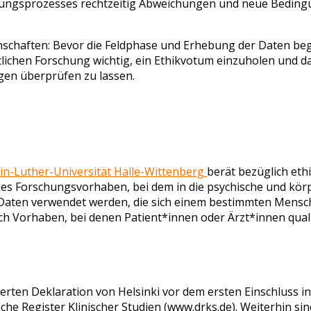
orschungsprozesses rechtzeitig Abweichungen und neue Bedi
chaften: Bevor die Feldphase und Erhebung der Daten begin
ichen Forschung wichtig, ein Ethikvotum einzuholen und dab
en überprüfen zu lassen.
in-Luther-Universität Halle-Wittenberg
berät bezüglich eth
s Forschungsvorhaben, bei dem in die psychische und körpe
Daten verwendet werden, die sich einem bestimmten Mensch
h Vorhaben, bei denen Patient*innen oder Ärzt*innen quali
en Deklaration von Helsinki vor dem ersten Einschluss in 
he Register Klinischer Studien (www.drks.de). Weiterhin sind