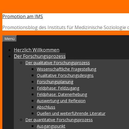
Springe zum Inhalt
Promotion am IMS
Promotionsblog des Instituts für Medizinische Soziologie 
Menü
Herzlich Willkommen
Der Forschungsprozess
Der qualitative Forschungsprozess
Wissenschaftliche Fragestellung
Qualitative Forschungsdesigns
Forschungsplanung
Feldphase: Feldzugang
Feldphase: Datenerhebung
Auswertung und Reflexion
Abschluss
Quellen und weiterführende Literatur
Der quantitative Forschungsprozess
Ausgangspunkt