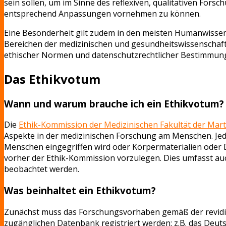
sein sollen, um im Sinne des reflexiven, qualitativen F
entsprechend Anpassungen vornehmen zu können.
Eine Besonderheit gilt zudem in den meisten Humanwissens
Bereichen der medizinischen und gesundheitswissenschaftl
ethischer Normen und datenschutzrechtlicher Bestimmung
Das Ethikvotum
Wann und warum brauche ich ein Ethikvotum?
Die
Ethik-Kommission der Medizinischen Fakultät der Mart
Aspekte in der medizinischen Forschung am Menschen. Jede
Menschen eingegriffen wird oder Körpermaterialien oder 
vorher der Ethik-Kommission vorzulegen. Dies umfasst auc
beobachtet werden.
Was beinhaltet ein Ethikvotum?
Zunächst muss das Forschungsvorhaben gemäß der revidiert
zugänglichen Datenbank registriert werden: z.B. das Deutsc