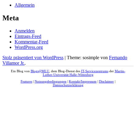
Allgemein
Meta
Anmelden
Eintrags-Feed
Kommentar-Feed
WordPress.org
Stolz präsentiert von WordPress
|
Theme: sosimple von
Fernando
Villamor Jr.
.
Ein Blog von
Blogs@MLU
, dem Blog-Dienst des
IT-Servicezentrums
der
Martin-
Luther-Universität Halle-Wittenberg
Features
|
Nutzungsbedingungen
|
Kontakt/Impressum
|
Disclaimer
|
Datenschutzerklärung