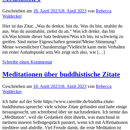
Geschrieben am
18. April 2023
18. April 2023
von
Rebecca
Waldecker
Hier ist das Zitat: „Was du denkst, bist du. Was du bist, strahlst du
aus. Was du ausstrahlst, ziehst du an.“ Was ich denke, das bin
ich.Was könnte dieser Satz bedeuten?Was ich bin, ist schwierig zu
greifen. Sind meine Eigenschaften gemeint?Meine Stimmung?
Meine wesentlichen Charakterzüge?Vielleicht kann mein Verhalten
ein erster Anhaltspunkt sein.Wo zeigt sich also, wie […]
Schreibe einen Kommentar
Meditationen über buddhistische Zitate
Geschrieben am
18. April 2023
18. April 2023
von
Rebecca
Waldecker
Ich habe auf der Seite https://www.careelite.de/buddha-zitate-
buddhismus-sprueche/ viele schöne Zitate gefunden und habe einige
herausgesucht, um schreibend über sie nachzudenken. Ich nenne das
„Meditation“, weil die Gedanken dem ähneln, was manchmal in
meinem inneren Selbstgespräch passiert, wenn ich mit Affirmationen
meditiere und abdrifte. Viel Freude damit, die erste Meditation ist