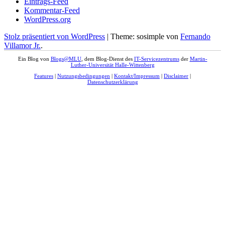
Eintrags-Feed
Kommentar-Feed
WordPress.org
Stolz präsentiert von WordPress
|
Theme: sosimple von
Fernando
Villamor Jr.
.
Ein Blog von
Blogs@MLU
, dem Blog-Dienst des
IT-Servicezentrums
der
Martin-
Luther-Universität Halle-Wittenberg
Features
|
Nutzungsbedingungen
|
Kontakt/Impressum
|
Disclaimer
|
Datenschutzerklärung