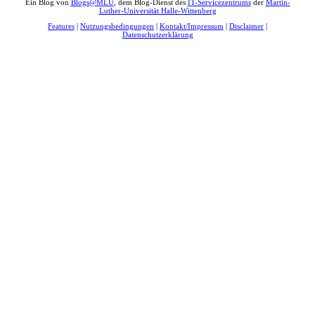
Ein Blog von
Blogs@MLU
, dem Blog-Dienst des
IT-Servicezentrums
der
Martin-
Luther-Universität Halle-Wittenberg
Features
|
Nutzungsbedingungen
|
Kontakt/Impressum
|
Disclaimer
|
Datenschutzerklärung