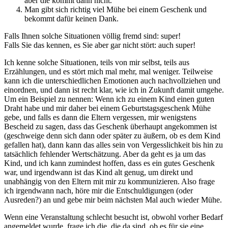
aber die kommt dann nicht.
Man gibt sich richtig viel Mühe bei einem Geschenk und
bekommt dafür keinen Dank.
Falls Ihnen solche Situationen völlig fremd sind: super!
Falls Sie das kennen, es Sie aber gar nicht stört: auch super!
Ich kenne solche Situationen, teils von mir selbst, teils aus
Erzählungen, und es stört mich mal mehr, mal weniger. Teilweise
kann ich die unterschiedlichen Emotionen auch nachvollziehen und
einordnen, und dann ist recht klar, wie ich in Zukunft damit umgehe.
Um ein Beispiel zu nennen: Wenn ich zu einem Kind einen guten
Draht habe und mir daher bei einem Geburtstagsgeschenk Mühe
gebe, und falls es dann die Eltern vergessen, mir wenigstens
Bescheid zu sagen, dass das Geschenk überhaupt angekommen ist
(geschweige denn sich dann oder später zu äußern, ob es dem Kind
gefallen hat), dann kann das alles sein von Vergesslichkeit bis hin zu
tatsächlich fehlender Wertschätzung. Aber da geht es ja um das
Kind, und ich kann zumindest hoffen, dass es ein gutes Geschenk
war, und irgendwann ist das Kind alt genug, um direkt und
unabhängig von den Eltern mit mir zu kommunizieren. Also frage
ich irgendwann nach, höre mir die Entschuldigungen (oder
Ausreden?) an und gebe mir beim nächsten Mal auch wieder Mühe.
Wenn eine Veranstaltung schlecht besucht ist, obwohl vorher Bedarf
angemeldet wurde, frage ich die, die da sind, ob es für sie eine