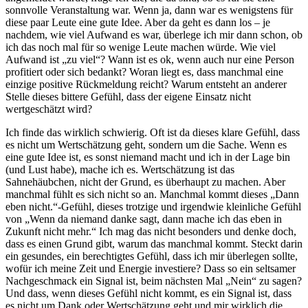
sonnvolle Veranstaltung war. Wenn ja, dann war es wenigstens für
diese paar Leute eine gute Idee. Aber da geht es dann los – je
nachdem, wie viel Aufwand es war, überlege ich mir dann schon, ob
ich das noch mal für so wenige Leute machen würde. Wie viel
Aufwand ist „zu viel“? Wann ist es ok, wenn auch nur eine Person
profitiert oder sich bedankt? Woran liegt es, dass manchmal eine
einzige positive Rückmeldung reicht? Warum entsteht an anderer
Stelle dieses bittere Gefühl, dass der eigene Einsatz nicht
wertgeschätzt wird?
Ich finde das wirklich schwierig. Oft ist da dieses klare Gefühl, dass
es nicht um Wertschätzung geht, sondern um die Sache. Wenn es
eine gute Idee ist, es sonst niemand macht und ich in der Lage bin
(und Lust habe), mache ich es. Wertschätzung ist das
Sahnehäubchen, nicht der Grund, es überhaupt zu machen. Aber
manchmal fühlt es sich nicht so an. Manchmal kommt dieses „Dann
eben nicht.“-Gefühl, dieses trotzige und irgendwie kleinliche Gefühl
von „Wenn da niemand danke sagt, dann mache ich das eben in
Zukunft nicht mehr.“ Ich mag das nicht besonders und denke doch,
dass es einen Grund gibt, warum das manchmal kommt. Steckt darin
ein gesundes, ein berechtigtes Gefühl, dass ich mir überlegen sollte,
wofür ich meine Zeit und Energie investiere? Dass so ein seltsamer
Nachgeschmack ein Signal ist, beim nächsten Mal „Nein“ zu sagen?
Und dass, wenn dieses Gefühl nicht kommt, es ein Signal ist, dass
es nicht um Dank oder Wertschätzung geht und mir wirklich die