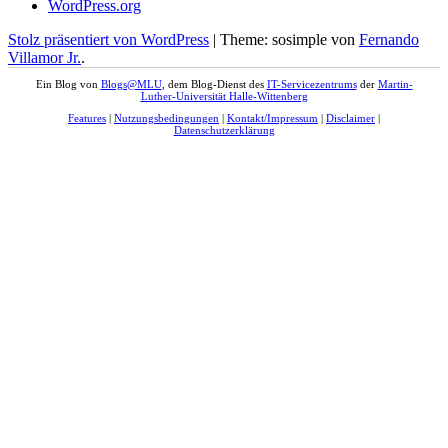
WordPress.org
Stolz präsentiert von WordPress
|
Theme: sosimple von
Fernando
Villamor Jr.
.
Ein Blog von
Blogs@MLU
, dem Blog-Dienst des
IT-Servicezentrums
der
Martin-
Luther-Universität Halle-Wittenberg
Features
|
Nutzungsbedingungen
|
Kontakt/Impressum
|
Disclaimer
|
Datenschutzerklärung