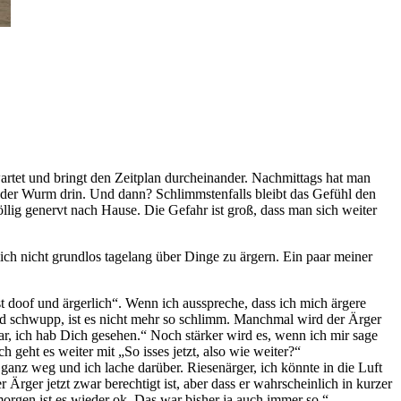
wartet und bringt den Zeitplan durcheinander. Nachmittags hat man
 der Wurm drin. Und dann? Schlimmstenfalls bleibt das Gefühl den
öllig genervt nach Hause. Die Gefahr ist groß, dass man sich weiter
ch nicht grundlos tagelang über Dinge zu ärgern. Ein paar meiner
 ist doof und ärgerlich“. Wenn ich ausspreche, dass ich mich ärgere
 Und schwupp, ist es nicht mehr so schlimm. Manchmal wird der Ärger
ar, ich hab Dich gesehen.“ Noch stärker wird es, wenn ich mir sage
ch geht es weiter mit „So isses jetzt, also wie weiter?“
r ganz weg und ich lache darüber. Riesenärger, ich könnte in die Luft
r Ärger jetzt zwar berechtigt ist, aber dass er wahrscheinlich in kurzer
 morgen ist es wieder ok. Das war bisher ja auch immer so.“