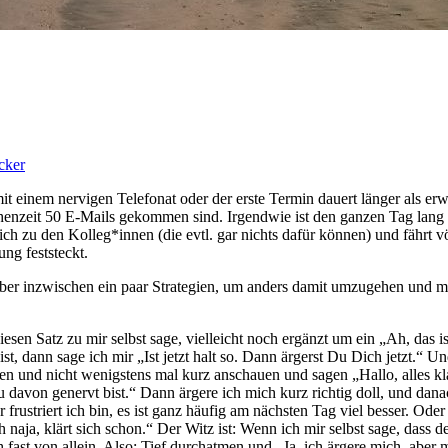
cker
mit einem nervigen Telefonat oder der erste Termin dauert länger als er
henzeit 50 E-Mails gekommen sind. Irgendwie ist den ganzen Tag lang
lich zu den Kolleg*innen (die evtl. gar nichts dafür können) und fährt v
ng feststeckt.
aber inzwischen ein paar Strategien, um anders damit umzugehen und mi
 diesen Satz zu mir selbst sage, vielleicht noch ergänzt um ein „Ah, das
ist, dann sage ich mir „Ist jetzt halt so. Dann ärgerst Du Dich jetzt.“
en und nicht wenigstens mal kurz anschauen und sagen „Hallo, alles kl
 Du davon genervt bist.“ Dann ärgere ich mich kurz richtig doll, und dana
 frustriert ich bin, es ist ganz häufig am nächsten Tag viel besser. Ode
naja, klärt sich schon.“ Der Witz ist: Wenn ich mir selbst sage, dass de
h fast von allein. Also: Tief durchatmen und „Ja, ich ärgere mich, aber