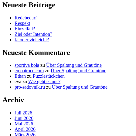
Neueste Beiträge
Redebedarf
Respekt
Einzelfall?
Ziel oder Intention?
Ja oder vielleicht?
Neueste Kommentare
sportiva bola
zu
Über Spaltung und Grautöne
emoatroce.com
zu
Über Spaltung und Grautöne
Ethan
zu
Puzzlestückchen
eva
zu
Wie geht es uns?
pro-sadovnik.ru
zu
Über Spaltung und Grautöne
Archiv
Juli 2026
Juni 2026
Mai 2026
April 2026
März 2026