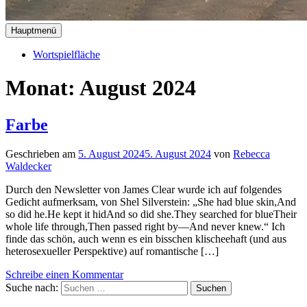
Hauptmenü
Wortspielfläche
Monat:
August 2024
Farbe
Geschrieben am
5. August 2024
5. August 2024
von
Rebecca
Waldecker
Durch den Newsletter von James Clear wurde ich auf folgendes
Gedicht aufmerksam, von Shel Silverstein: „She had blue skin,And
so did he.He kept it hidAnd so did she.They searched for blueTheir
whole life through,Then passed right by—And never knew.“ Ich
finde das schön, auch wenn es ein bisschen klischeehaft (und aus
heterosexueller Perspektive) auf romantische […]
Schreibe einen Kommentar
Suche nach: