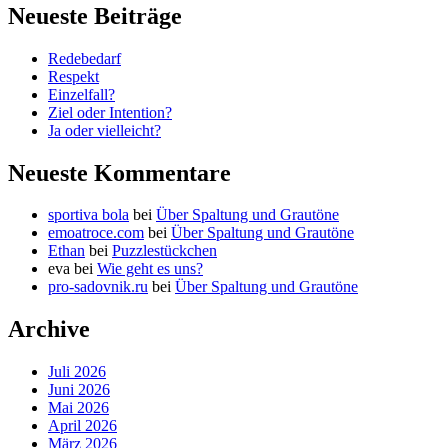
Neueste Beiträge
Redebedarf
Respekt
Einzelfall?
Ziel oder Intention?
Ja oder vielleicht?
Neueste Kommentare
sportiva bola
bei
Über Spaltung und Grautöne
emoatroce.com
bei
Über Spaltung und Grautöne
Ethan
bei
Puzzlestückchen
eva
bei
Wie geht es uns?
pro-sadovnik.ru
bei
Über Spaltung und Grautöne
Archive
Juli 2026
Juni 2026
Mai 2026
April 2026
März 2026