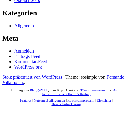
Oktober 2019
Kategorien
Allgemein
Meta
Anmelden
Eintrags-Feed
Kommentar-Feed
WordPress.org
Stolz präsentiert von WordPress
|
Theme: sosimple von
Fernando
Villamor Jr.
.
Ein Blog von
Blogs@MLU
, dem Blog-Dienst des
IT-Servicezentrums
der
Martin-
Luther-Universität Halle-Wittenberg
Features
|
Nutzungsbedingungen
|
Kontakt/Impressum
|
Disclaimer
|
Datenschutzerklärung