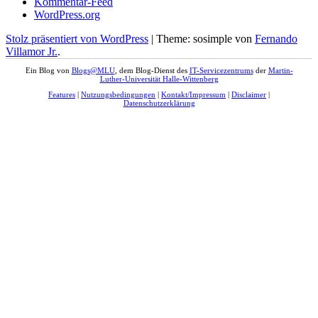
Kommentar-Feed
WordPress.org
Stolz präsentiert von WordPress
|
Theme: sosimple von
Fernando
Villamor Jr.
.
Ein Blog von
Blogs@MLU
, dem Blog-Dienst des
IT-Servicezentrums
der
Martin-
Luther-Universität Halle-Wittenberg
Features
|
Nutzungsbedingungen
|
Kontakt/Impressum
|
Disclaimer
|
Datenschutzerklärung