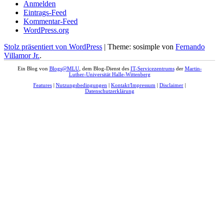
Anmelden
Eintrags-Feed
Kommentar-Feed
WordPress.org
Stolz präsentiert von WordPress
|
Theme: sosimple von
Fernando
Villamor Jr.
.
Ein Blog von
Blogs@MLU
, dem Blog-Dienst des
IT-Servicezentrums
der
Martin-
Luther-Universität Halle-Wittenberg
Features
|
Nutzungsbedingungen
|
Kontakt/Impressum
|
Disclaimer
|
Datenschutzerklärung