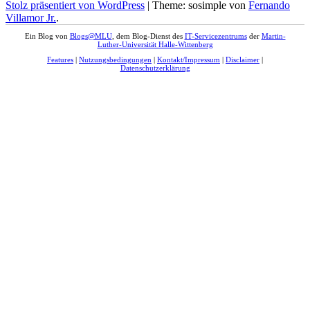
Stolz präsentiert von WordPress
|
Theme: sosimple von
Fernando
Villamor Jr.
.
Ein Blog von
Blogs@MLU
, dem Blog-Dienst des
IT-Servicezentrums
der
Martin-
Luther-Universität Halle-Wittenberg
Features
|
Nutzungsbedingungen
|
Kontakt/Impressum
|
Disclaimer
|
Datenschutzerklärung