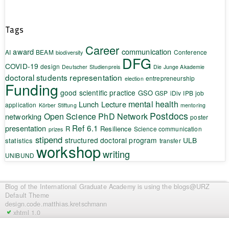
Tags
Career
award
communication
AI
BEAM
Conference
biodiversity
DFG
COVID-19
design
Deutscher Studienpreis
Die Junge Akademie
doctoral students representation
entrepreneurship
election
Funding
good scientific practice
GSO
GSP
iDiv
IPB
job
mental health
Lunch Lecture
application
Körber Stiftung
mentoring
Postdocs
Open Science
PhD Network
networking
poster
Ref 6.1
presentation
R
Resilience
Science communication
prizes
stipend
structured doctoral program
ULB
statistics
transfer
workshop
writing
UNIBUND
Blog of the International Graduate Academy
is using the blogs@URZ
Default Theme
design.code.
matthias.kretschmann
xhtml 1.0