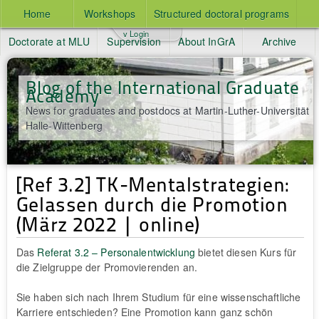
Home
Workshops
Structured doctoral programs
v Login
Doctorate at MLU
Supervision
About InGrA
Archive
Blog of the International Graduate
Academy
News for graduates and postdocs at Martin-Luther-Universität
Halle-Wittenberg
[Ref 3.2] TK-Mentalstrategien:
Gelassen durch die Promotion
(März 2022 | online)
Das
Referat 3.2 – Personalentwicklung
bietet diesen Kurs für
die Zielgruppe der Promovierenden an.
Sie haben sich nach Ihrem Studium für eine wissenschaftliche
Karriere entschieden? Eine Promotion kann ganz schön