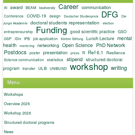
Career
award
communication
AI
BEAM
biodiversity
DFG
COVID-19
Conference
design
Deutscher Studienpreis
Die
doctoral students representation
Junge Akademie
election
Funding
good scientific practice
GSO
entrepreneurship
mental
Lunch Lecture
GSP
iDiv
IPB
job application
Körber Stiftung
health
Open Science
PhD Network
networking
mentoring
Postdocs
Ref 6.1
presentation
R
Resilience
poster
prizes
stipend
structured doctoral
statistics
Science communication
workshop
writing
program
ULB
transfer
UNIBUND
Menu
Workshops
Overview 2026
Workshop 2026
Structured doctoral programs
News