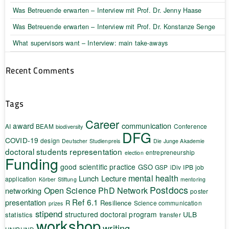
Was Betreuende erwarten – Interview mit Prof. Dr. Jenny Haase
Was Betreuende erwarten – Interview mit Prof. Dr. Konstanze Senge
What supervisors want – Interview: main take-aways
Recent Comments
Tags
Career
award
communication
AI
BEAM
Conference
biodiversity
DFG
COVID-19
design
Deutscher Studienpreis
Die Junge Akademie
doctoral students representation
entrepreneurship
election
Funding
good scientific practice
GSO
GSP
iDiv
IPB
job
mental health
Lunch Lecture
application
Körber Stiftung
mentoring
Postdocs
Open Science
PhD Network
networking
poster
Ref 6.1
presentation
R
Resilience
Science communication
prizes
stipend
structured doctoral program
ULB
statistics
transfer
workshop
writing