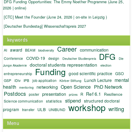
DFG Funding Opportunities: The Emmy Noether Programme (June 25,
2026 | online)
[CTC] Meet the Founder (June 24, 2026 | on-site in Leipzig )
[Deutscher Bundestag] Wissenschaftspreis 2027
keywords
Career
award
communication
AI
BEAM
biodiversity
DFG
COVID-19
Conference
design
Deutscher Studienpreis
Die
doctoral students representation
Junge Akademie
election
Funding
good scientific practice
GSO
entrepreneurship
mental
Lunch Lecture
GSP
iDiv
IPB
job application
Körber Stiftung
health
Open Science
PhD Network
networking
mentoring
Postdocs
Ref 6.1
presentation
R
Resilience
poster
prizes
stipend
structured doctoral
statistics
Science communication
workshop
writing
program
ULB
transfer
UNIBUND
Menu