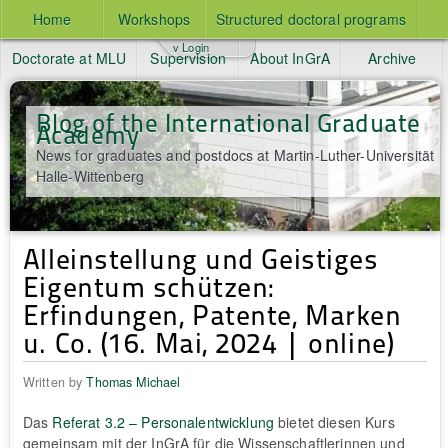
Home
Workshops
Structured doctoral programs
v Login
Doctorate at MLU
Supervision
About InGrA
Archive
Blog of the International Graduate
Academy
News for graduates and postdocs at Martin-Luther-Universität
Halle-Wittenberg
Alleinstellung und Geistiges
Eigentum schützen:
Erfindungen, Patente, Marken
u. Co. (16. Mai, 2024 | online)
Written by
Thomas Michael
Das
Referat 3.2 – Personalentwicklung
bietet diesen Kurs
gemeinsam mit der InGrA für die Wissenschaftlerinnen und