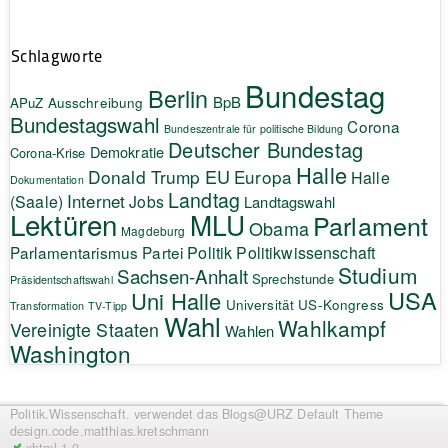
Schlagworte
Bundestag
Berlin
BpB
APuZ
Ausschreibung
Bundestagswahl
Corona
Bundeszentrale für politische Bildung
Deutscher Bundestag
Demokratie
Corona-Krise
Halle
EU
Donald Trump
Europa
Halle
Dokumentation
Landtag
Internet
(Saale)
Jobs
Landtagswahl
Lektüren
MLU
Parlament
Obama
Magdeburg
Politik
Parlamentarismus
Partei
Politikwissenschaft
Studium
Sachsen-Anhalt
Sprechstunde
Präsidentschaftswahl
USA
Uni Halle
Universität
US-Kongress
Transformation
TV-Tipp
Wahl
Wahlkampf
Vereinigte Staaten
Wahlen
Washington
Politik.Wissenschaft.
verwendet das Blogs@URZ Default Theme
design.code.
matthias.kretschmann
xhtml 1.0