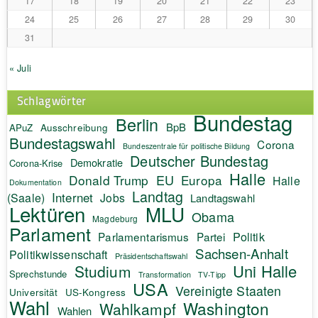
17
18
19
20
21
22
23
24
25
26
27
28
29
30
31
« Juli
Schlagwörter
Bundestag
Berlin
BpB
APuZ
Ausschreibung
Bundestagswahl
Corona
Bundeszentrale für politische Bildung
Deutscher Bundestag
Demokratie
Corona-Krise
Halle
EU
Donald Trump
Europa
Halle
Dokumentation
Landtag
Internet
(Saale)
Jobs
Landtagswahl
Lektüren
MLU
Obama
Magdeburg
Parlament
Politik
Parlamentarismus
Partei
Sachsen-Anhalt
Politikwissenschaft
Präsidentschaftswahl
Uni Halle
Studium
Sprechstunde
Transformation
TV-Tipp
USA
Vereinigte Staaten
Universität
US-Kongress
Wahl
Washington
Wahlkampf
Wahlen