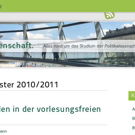
g
enschaft.
Alles rund um das Studium der Politikwissensch
ster 2010/2011
K
en in der vorlesungsfreien
A
B
B
mann