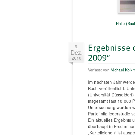
Halle (Saal
Ergebnisse d
6.
Dez.
2009“
2010
Verfasst von
Michael Kolk
Im nächsten Jahr werden
Buch veröffentlicht. Un
(Universität Düsseldorf
insgesamt fast 10.000 P
Untersuchung wurden w
Parteimitgliederstudie v
Ein aktuelles Ergebnis u
überhaupt in Erscheinun
„Karteileichen“ ist au