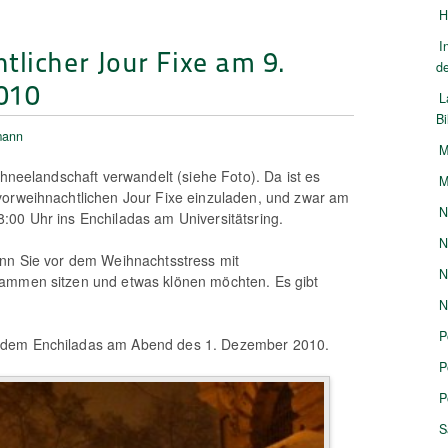
H
I
tlicher Jour Fixe am 9.
d
010
L
B
mann
M
chneelandschaft verwandelt (siehe Foto). Da ist es
M
vorweihnachtlichen Jour Fixe einzuladen, und zwar am
N
00 Uhr ins Enchiladas am Universitätsring.
N
enn Sie vor dem Weihnachtsstress mit
N
ammen sitzen und etwas klönen möchten. Es gibt
N
P
dem Enchiladas am Abend des 1. Dezember 2010.
P
P
S