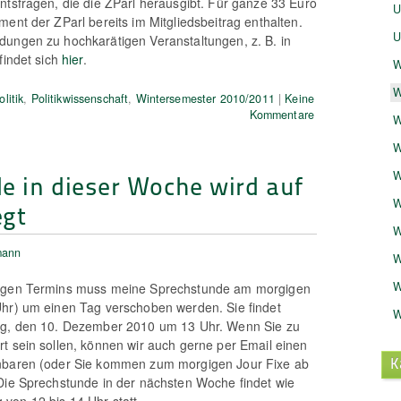
ntsfragen, die die ZParl herausgibt. Für ganze 33 Euro
U
ent der ZParl bereits im Mitgliedsbeitrag enthalten.
U
ungen zu hochkarätigen Veranstaltungen, z. B. in
findet sich
hier
.
W
W
litik
,
Politikwissenschaft
,
Wintersemester 2010/2011
|
Keine
Kommentare
W
W
e in dieser Woche wird auf
W
W
egt
W
mann
W
W
tigen Termins muss meine Sprechstunde am morgigen
Uhr) um einen Tag verschoben werden. Sie findet
W
ag, den 10. Dezember 2010 um 13 Uhr. Wenn Sie zu
t sein sollen, können wir auch gerne per Email einen
K
nbaren (oder Sie kommen zum morgigen Jour Fixe ab
Die Sprechstunde in der nächsten Woche findet wie
von 12 bis 14 Uhr statt.