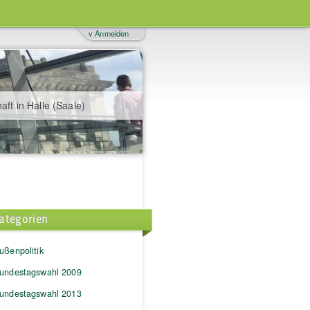
v Anmelden
aft in Halle (Saale)
ategorien
ußenpolitik
undestagswahl 2009
undestagswahl 2013