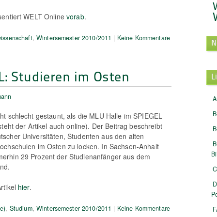
sentiert WELT Online
vorab
.
wissenschaft
,
Wintersemester 2010/2011
|
Keine Kommentare
N
: Studieren im Osten
L
mann
A
B
ht schlecht gestaunt, als die MLU Halle im SPIEGEL
teht der Artikel auch online). Der Beitrag beschreibt
B
scher Universitäten, Studenten aus den alten
B
ochschulen im Osten zu locken. In Sachsen-Anhalt
B
erhin 29 Prozent der Studienanfänger aus dem
nd.
C
D
rtikel
hier
.
Po
e)
,
Studium
,
Wintersemester 2010/2011
|
Keine Kommentare
F