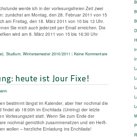
B
hstunde werde ich in der vorlesungsfreien Zeit zwei
B
en: zunächst am Montag, den 28. Februar 2011 von 15
lich am Freitag, den 18. März 2011 von 10 bis 12 Uhr.
B
nnen Sie mich auch jederzeit per Email erreichen. Die
D
iefken wird am 8. März 2011 von 15 bis 16:30 Uhr
H
I
e)
,
Studium
,
Wintersemester 2010/2011
|
Keine Kommentare
I
L
ng: heute ist Jour Fixe!
L
L
mann
L
nen bestimmt längst im Kalender, aber hier nochmal die
L
 findet ab 18:00h im Enchilada (Uniring) der letzte
den Vorlesungszeit statt. Wenn Sie zum Ende der
M
are nochmal gemütlich zusammensitzen und ein Heiß-
P
en wollen – herzliche Einladung ins Enchilada!
R