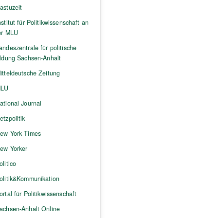
astuzeit
nstitut für Politikwissenschaft an
er MLU
andeszentrale für politische
ildung Sachsen-Anhalt
itteldeutsche Zeitung
LU
ational Journal
etzpolitik
ew York Times
ew Yorker
olitico
olitik&Kommunikation
ortal für Politikwissenschaft
achsen-Anhalt Online