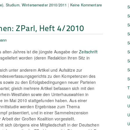
e)
,
Studium
,
Wintersemester 2010/2011
|
Keine Kommentare
S
S
nen: ZParl, Heft 4/2010
S
S
mann
S
s alten Jahres ist die jüngste Ausgabe der
Zeitschrift
S
sgeliefert worden (deren Redaktion ihren Sitz in
S
sich unter anderem Artikel und Aufsätze zur
S
ndesverfassungsgerichts zu den Kompetenzen des
S
s sowie zu den Erfolgsbedingungen neuer Parteien
artei; gleich mehrere Artikel befassen sich mit den
T
rhein-Westfalen sowie den Unterhauswahlen in
U
de im Mai 2010 stattgefunden haben. Aus einer
U
chnittstudie werden Ergebnisse zum Thema
mpf präsentiert, und in einer Sammelrezension
U
Arbeit der Großen Koalition vorgestellt.
U
lt sich übrigens eine Mitgliedschaft in der Deutschen