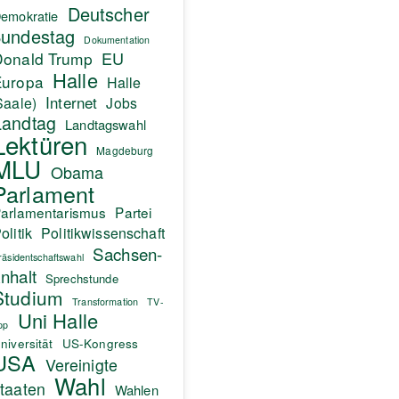
Deutscher
emokratie
undestag
Dokumentation
EU
Donald Trump
Halle
Europa
Halle
Internet
Saale)
Jobs
Landtag
Landtagswahl
Lektüren
Magdeburg
MLU
Obama
Parlament
arlamentarismus
Partei
olitik
Politikwissenschaft
Sachsen-
räsidentschaftswahl
nhalt
Sprechstunde
Studium
Transformation
TV-
Uni Halle
pp
niversität
US-Kongress
USA
Vereinigte
Wahl
taaten
Wahlen