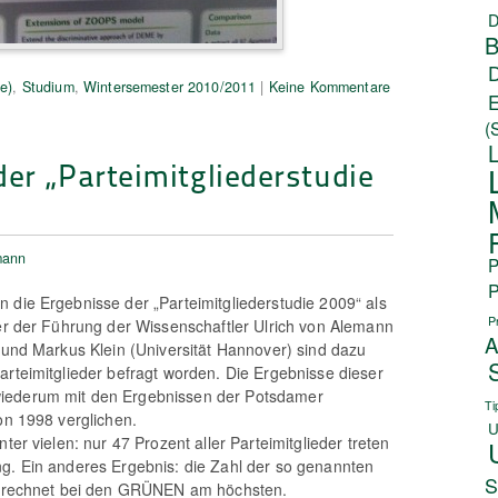
D
B
e)
,
Studium
,
Wintersemester 2010/2011
|
Keine Kommentare
(
er „Parteimitgliederstudie
mann
P
P
 die Ergebnisse der „Parteimitgliederstudie 2009“ als
P
ter der Führung der Wissenschaftler Ulrich von Alemann
A
) und Markus Klein (Universität Hannover) sind dazu
arteimitglieder befragt worden. Die Ergebnisse dieser
iederum mit den Ergebnissen der Potsdamer
Ti
on 1998 verglichen.
U
nter vielen: nur 47 Prozent aller Parteimitglieder treten
g. Ein anderes Ergebnis: die Zahl der so genannten
S
sgerechnet bei den GRÜNEN am höchsten.