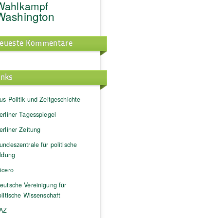
Wahlkampf
Washington
eueste Kommentare
inks
us Politik und Zeitgeschichte
erliner Tagesspiegel
erliner Zeitung
undeszentrale für politische
ildung
icero
eutsche Vereinigung für
litische Wissenschaft
AZ