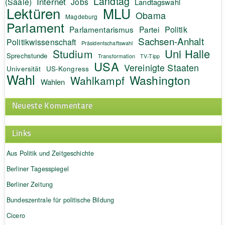
Landtag
Internet
(Saale)
Jobs
Landtagswahl
Lektüren
MLU
Obama
Magdeburg
Parlament
Politik
Parlamentarismus
Partei
Sachsen-Anhalt
Politikwissenschaft
Präsidentschaftswahl
Uni Halle
Studium
Sprechstunde
Transformation
TV-Tipp
USA
Vereinigte Staaten
Universität
US-Kongress
Wahl
Washington
Wahlkampf
Wahlen
Neueste Kommentare
Links
Aus Politik und Zeitgeschichte
Berliner Tagesspiegel
Berliner Zeitung
Bundeszentrale für politische Bildung
Cicero