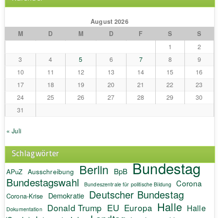
August 2026
M
D
M
D
F
S
S
1
2
3
4
5
6
7
8
9
10
11
12
13
14
15
16
17
18
19
20
21
22
23
24
25
26
27
28
29
30
31
« Juli
Schlagwörter
Bundestag
Berlin
BpB
APuZ
Ausschreibung
Bundestagswahl
Corona
Bundeszentrale für politische Bildung
Deutscher Bundestag
Demokratie
Corona-Krise
Halle
EU
Donald Trump
Europa
Halle
Dokumentation