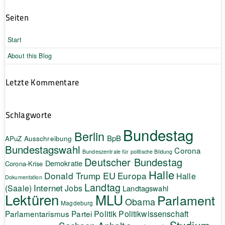
Seiten
Start
About this Blog
Letzte Kommentare
Schlagworte
Bundestag
Berlin
BpB
APuZ
Ausschreibung
Bundestagswahl
Corona
Bundeszentrale für politische Bildung
Deutscher Bundestag
Demokratie
Corona-Krise
Halle
EU
Donald Trump
Europa
Halle
Dokumentation
Landtag
Internet
(Saale)
Jobs
Landtagswahl
Lektüren
MLU
Parlament
Obama
Magdeburg
Politik
Parlamentarismus
Partei
Politikwissenschaft