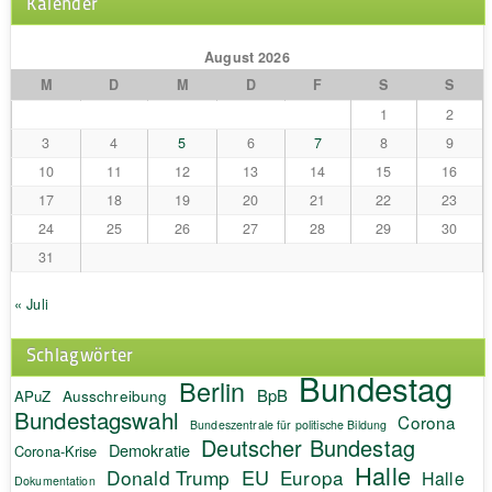
Kalender
August 2026
M
D
M
D
F
S
S
1
2
3
4
5
6
7
8
9
10
11
12
13
14
15
16
17
18
19
20
21
22
23
24
25
26
27
28
29
30
31
« Juli
Schlagwörter
Bundestag
Berlin
BpB
APuZ
Ausschreibung
Bundestagswahl
Corona
Bundeszentrale für politische Bildung
Deutscher Bundestag
Demokratie
Corona-Krise
Halle
EU
Donald Trump
Europa
Halle
Dokumentation