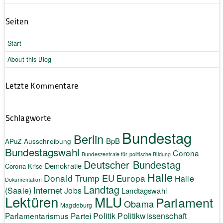
Seiten
Start
About this Blog
Letzte Kommentare
Schlagworte
Bundestag
Berlin
BpB
APuZ
Ausschreibung
Bundestagswahl
Corona
Bundeszentrale für politische Bildung
Deutscher Bundestag
Demokratie
Corona-Krise
Halle
EU
Donald Trump
Europa
Halle
Dokumentation
Landtag
Internet
(Saale)
Jobs
Landtagswahl
Lektüren
MLU
Parlament
Obama
Magdeburg
Politik
Parlamentarismus
Partei
Politikwissenschaft