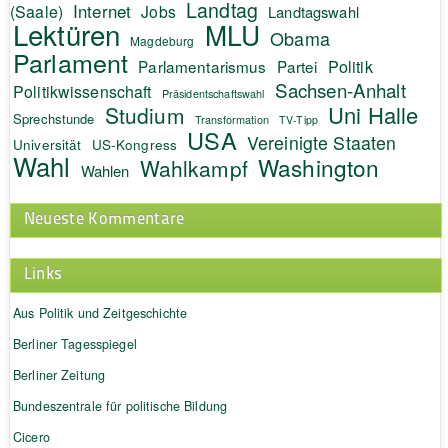
Landtag
Internet
(Saale)
Jobs
Landtagswahl
Lektüren
MLU
Obama
Magdeburg
Parlament
Politik
Parlamentarismus
Partei
Sachsen-Anhalt
Politikwissenschaft
Präsidentschaftswahl
Uni Halle
Studium
Sprechstunde
Transformation
TV-Tipp
USA
Vereinigte Staaten
Universität
US-Kongress
Wahl
Washington
Wahlkampf
Wahlen
Neueste Kommentare
Links
Aus Politik und Zeitgeschichte
Berliner Tagesspiegel
Berliner Zeitung
Bundeszentrale für politische Bildung
Cicero