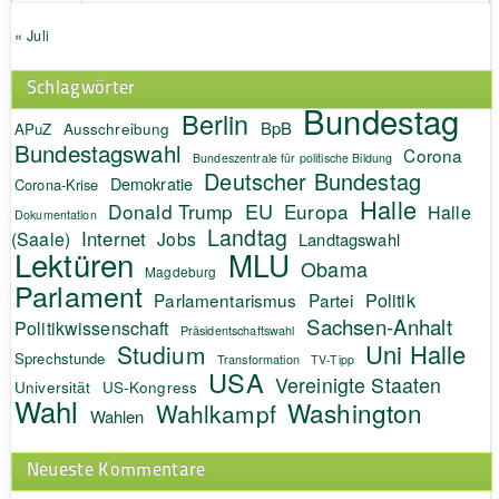
« Juli
Schlagwörter
Bundestag
Berlin
BpB
APuZ
Ausschreibung
Bundestagswahl
Corona
Bundeszentrale für politische Bildung
Deutscher Bundestag
Demokratie
Corona-Krise
Halle
EU
Donald Trump
Europa
Halle
Dokumentation
Landtag
Internet
(Saale)
Jobs
Landtagswahl
Lektüren
MLU
Obama
Magdeburg
Parlament
Politik
Parlamentarismus
Partei
Sachsen-Anhalt
Politikwissenschaft
Präsidentschaftswahl
Uni Halle
Studium
Sprechstunde
Transformation
TV-Tipp
USA
Vereinigte Staaten
Universität
US-Kongress
Wahl
Washington
Wahlkampf
Wahlen
Neueste Kommentare