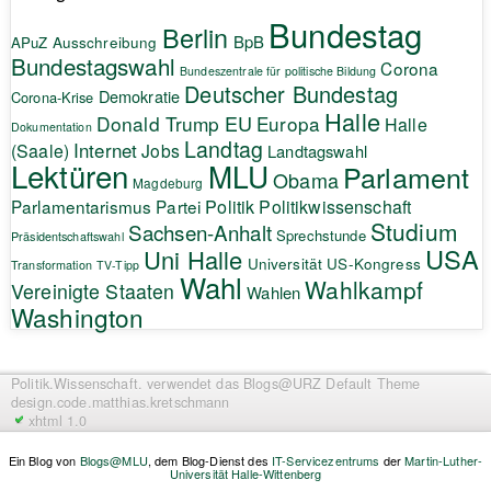
Bundestag
Berlin
BpB
APuZ
Ausschreibung
Bundestagswahl
Corona
Bundeszentrale für politische Bildung
Deutscher Bundestag
Demokratie
Corona-Krise
Halle
EU
Donald Trump
Europa
Halle
Dokumentation
Landtag
Internet
(Saale)
Jobs
Landtagswahl
Lektüren
MLU
Parlament
Obama
Magdeburg
Politik
Parlamentarismus
Partei
Politikwissenschaft
Studium
Sachsen-Anhalt
Sprechstunde
Präsidentschaftswahl
USA
Uni Halle
Universität
US-Kongress
Transformation
TV-Tipp
Wahl
Wahlkampf
Vereinigte Staaten
Wahlen
Washington
Politik.Wissenschaft.
verwendet das Blogs@URZ Default Theme
design.code.
matthias.kretschmann
xhtml 1.0
Ein Blog von
Blogs@MLU
, dem Blog-Dienst des
IT-Servicezentrums
der
Martin-Luther-
Universität Halle-Wittenberg