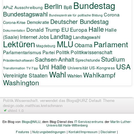
Bundestag
Berlin
BpB
APuZ
Ausschreibung
Bundestagswahl
Corona
Bundeszentrale für politische Bildung
Deutscher Bundestag
Demokratie
Corona-Krise
Halle
EU
Donald Trump
Europa
Halle
Dokumentation
Landtag
Internet
(Saale)
Jobs
Landtagswahl
Lektüren
MLU
Parlament
Obama
Magdeburg
Politik
Parlamentarismus
Partei
Politikwissenschaft
Studium
Sachsen-Anhalt
Sprechstunde
Präsidentschaftswahl
USA
Uni Halle
Universität
US-Kongress
Transformation
TV-Tipp
Wahl
Wahlkampf
Vereinigte Staaten
Wahlen
Washington
Politik.Wissenschaft.
verwendet das Blogs@URZ Default Theme
design.code.
matthias.kretschmann
xhtml 1.0
Ein Blog von
Blogs@MLU
, dem Blog-Dienst des
IT-Servicezentrums
der
Martin-Luther-
Universität Halle-Wittenberg
Features
|
Nutzungsbedingungen
|
Kontakt/Impressum
|
Disclaimer
|