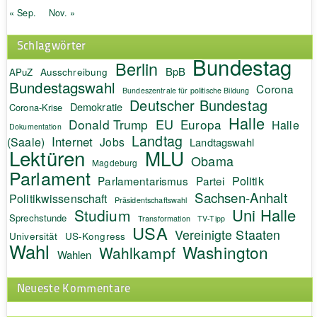
« Sep.
Nov. »
Schlagwörter
Bundestag
Berlin
BpB
APuZ
Ausschreibung
Bundestagswahl
Corona
Bundeszentrale für politische Bildung
Deutscher Bundestag
Demokratie
Corona-Krise
Halle
EU
Donald Trump
Europa
Halle
Dokumentation
Landtag
Internet
(Saale)
Jobs
Landtagswahl
Lektüren
MLU
Obama
Magdeburg
Parlament
Politik
Parlamentarismus
Partei
Sachsen-Anhalt
Politikwissenschaft
Präsidentschaftswahl
Uni Halle
Studium
Sprechstunde
Transformation
TV-Tipp
USA
Vereinigte Staaten
Universität
US-Kongress
Wahl
Washington
Wahlkampf
Wahlen
Neueste Kommentare