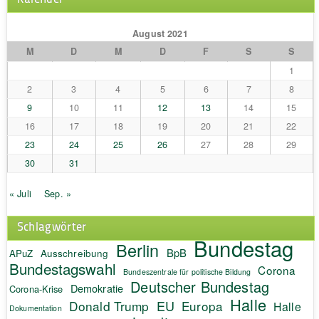
August 2021
M
D
M
D
F
S
S
1
2
3
4
5
6
7
8
9
10
11
12
13
14
15
16
17
18
19
20
21
22
23
24
25
26
27
28
29
30
31
« Juli
Sep. »
Schlagwörter
Bundestag
Berlin
BpB
APuZ
Ausschreibung
Bundestagswahl
Corona
Bundeszentrale für politische Bildung
Deutscher Bundestag
Demokratie
Corona-Krise
Halle
EU
Donald Trump
Europa
Halle
Dokumentation