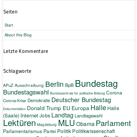
Seiten
Start
About this Blog
Letzte Kommentare
Schlagworte
Bundestag
Berlin
BpB
APuZ
Ausschreibung
Bundestagswahl
Corona
Bundeszentrale für politische Bildung
Deutscher Bundestag
Demokratie
Corona-Krise
Halle
EU
Donald Trump
Europa
Halle
Dokumentation
Landtag
Internet
(Saale)
Jobs
Landtagswahl
Lektüren
MLU
Parlament
Obama
Magdeburg
Politik
Parlamentarismus
Partei
Politikwissenschaft