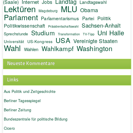
Landtag
Internet
(Saale)
Jobs
Landtagswahl
Lektüren
MLU
Obama
Magdeburg
Parlament
Politik
Parlamentarismus
Partei
Sachsen-Anhalt
Politikwissenschaft
Präsidentschaftswahl
Uni Halle
Studium
Sprechstunde
Transformation
TV-Tipp
USA
Vereinigte Staaten
Universität
US-Kongress
Wahl
Washington
Wahlkampf
Wahlen
Neueste Kommentare
Links
Aus Politik und Zeitgeschichte
Berliner Tagesspiegel
Berliner Zeitung
Bundeszentrale für politische Bildung
Cicero