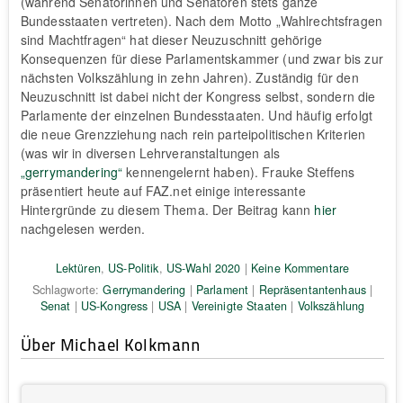
(während Senatorinnen und Senatoren stets ganze
Bundesstaaten vertreten). Nach dem Motto „Wahlrechtsfragen
sind Machtfragen“ hat dieser Neuzuschnitt gehörige
Konsequenzen für diese Parlamentskammer (und zwar bis zur
nächsten Volkszählung in zehn Jahren). Zuständig für den
Neuzuschnitt ist dabei nicht der Kongress selbst, sondern die
Parlamente der einzelnen Bundesstaaten. Und häufig erfolgt
die neue Grenzziehung nach rein parteipolitischen Kriterien
(was wir in diversen Lehrveranstaltungen als
„gerrymandering“
kennengelernt haben). Frauke Steffens
präsentiert heute auf FAZ.net einige interessante
Hintergründe zu diesem Thema. Der Beitrag kann
hier
nachgelesen werden.
Lektüren
,
US-Politik
,
US-Wahl 2020
|
Keine Kommentare
Schlagworte:
Gerrymandering
|
Parlament
|
Repräsentantenhaus
|
Senat
|
US-Kongress
|
USA
|
Vereinigte Staaten
|
Volkszählung
Über Michael Kolkmann