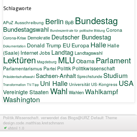
Schlagworte
Bundestag
Berlin
BpB
APuZ
Ausschreibung
Bundestagswahl
Corona
Bundeszentrale für politische Bildung
Deutscher Bundestag
Demokratie
Corona-Krise
Halle
EU
Donald Trump
Europa
Halle
Dokumentation
Landtag
Internet
(Saale)
Jobs
Landtagswahl
Lektüren
MLU
Parlament
Obama
Magdeburg
Politik
Parlamentarismus
Partei
Politikwissenschaft
Studium
Sachsen-Anhalt
Sprechstunde
Präsidentschaftswahl
USA
Uni Halle
Universität
US-Kongress
Transformation
TV-Tipp
Wahl
Wahlkampf
Vereinigte Staaten
Wahlen
Washington
Politik.Wissenschaft.
verwendet das Blogs@URZ Default Theme
design.code.
matthias.kretschmann
xhtml 1.0