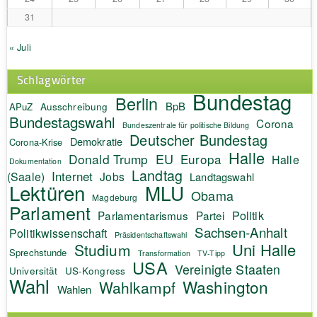
31
« Juli
Schlagwörter
Bundestag
Berlin
BpB
APuZ
Ausschreibung
Bundestagswahl
Corona
Bundeszentrale für politische Bildung
Deutscher Bundestag
Demokratie
Corona-Krise
Halle
EU
Donald Trump
Europa
Halle
Dokumentation
Landtag
Internet
(Saale)
Jobs
Landtagswahl
Lektüren
MLU
Obama
Magdeburg
Parlament
Politik
Parlamentarismus
Partei
Sachsen-Anhalt
Politikwissenschaft
Präsidentschaftswahl
Uni Halle
Studium
Sprechstunde
Transformation
TV-Tipp
USA
Vereinigte Staaten
Universität
US-Kongress
Wahl
Washington
Wahlkampf
Wahlen