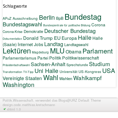
Schlagworte
Bundestag
Berlin
BpB
APuZ
Ausschreibung
Bundestagswahl
Corona
Bundeszentrale für politische Bildung
Deutscher Bundestag
Demokratie
Corona-Krise
Halle
EU
Donald Trump
Europa
Halle
Dokumentation
Landtag
Internet
(Saale)
Jobs
Landtagswahl
Lektüren
MLU
Parlament
Obama
Magdeburg
Politik
Parlamentarismus
Partei
Politikwissenschaft
Studium
Sachsen-Anhalt
Sprechstunde
Präsidentschaftswahl
USA
Uni Halle
Universität
US-Kongress
Transformation
TV-Tipp
Wahl
Wahlkampf
Vereinigte Staaten
Wahlen
Washington
Politik.Wissenschaft.
verwendet das Blogs@URZ Default Theme
design.code.
matthias.kretschmann
xhtml 1.0