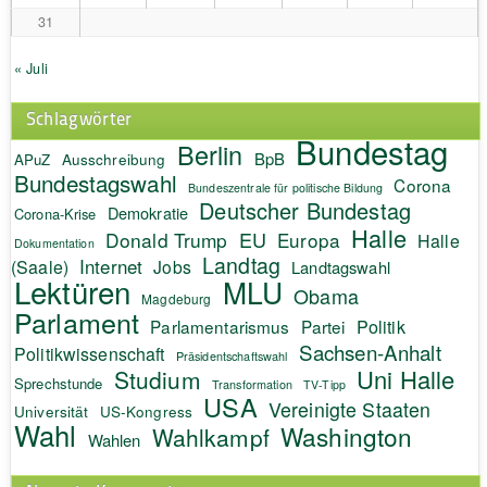
31
« Juli
Schlagwörter
Bundestag
Berlin
BpB
APuZ
Ausschreibung
Bundestagswahl
Corona
Bundeszentrale für politische Bildung
Deutscher Bundestag
Demokratie
Corona-Krise
Halle
EU
Donald Trump
Europa
Halle
Dokumentation
Landtag
Internet
(Saale)
Jobs
Landtagswahl
Lektüren
MLU
Obama
Magdeburg
Parlament
Politik
Parlamentarismus
Partei
Sachsen-Anhalt
Politikwissenschaft
Präsidentschaftswahl
Uni Halle
Studium
Sprechstunde
Transformation
TV-Tipp
USA
Vereinigte Staaten
Universität
US-Kongress
Wahl
Washington
Wahlkampf
Wahlen