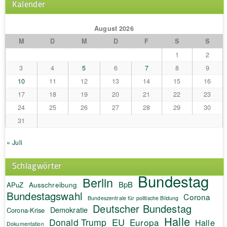
Kalender
August 2026
M
D
M
D
F
S
S
1
2
3
4
5
6
7
8
9
10
11
12
13
14
15
16
17
18
19
20
21
22
23
24
25
26
27
28
29
30
31
« Juli
Schlagwörter
Bundestag
Berlin
BpB
APuZ
Ausschreibung
Bundestagswahl
Corona
Bundeszentrale für politische Bildung
Deutscher Bundestag
Demokratie
Corona-Krise
Halle
EU
Donald Trump
Europa
Halle
Dokumentation