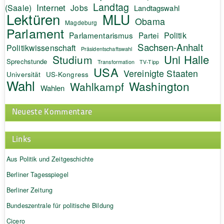
Landtag
Internet
(Saale)
Jobs
Landtagswahl
Lektüren
MLU
Obama
Magdeburg
Parlament
Politik
Parlamentarismus
Partei
Sachsen-Anhalt
Politikwissenschaft
Präsidentschaftswahl
Uni Halle
Studium
Sprechstunde
Transformation
TV-Tipp
USA
Vereinigte Staaten
Universität
US-Kongress
Wahl
Washington
Wahlkampf
Wahlen
Neueste Kommentare
Links
Aus Politik und Zeitgeschichte
Berliner Tagesspiegel
Berliner Zeitung
Bundeszentrale für politische Bildung
Cicero