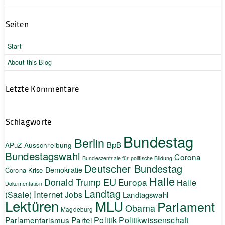
Seiten
Start
About this Blog
Letzte Kommentare
Schlagworte
Bundestag
Berlin
BpB
APuZ
Ausschreibung
Bundestagswahl
Corona
Bundeszentrale für politische Bildung
Deutscher Bundestag
Demokratie
Corona-Krise
Halle
EU
Donald Trump
Europa
Halle
Dokumentation
Landtag
Internet
(Saale)
Jobs
Landtagswahl
Lektüren
MLU
Parlament
Obama
Magdeburg
Politik
Parlamentarismus
Partei
Politikwissenschaft