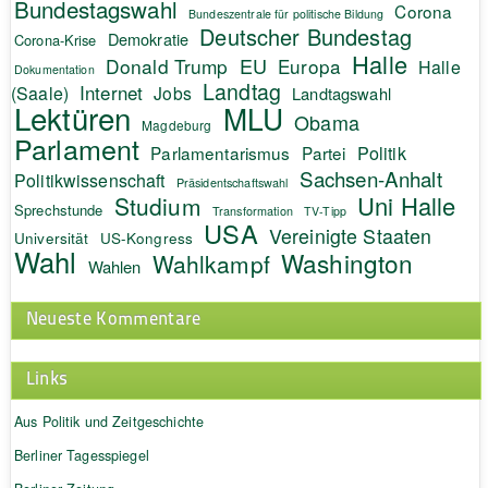
Bundestagswahl
Corona
Bundeszentrale für politische Bildung
Deutscher Bundestag
Demokratie
Corona-Krise
Halle
EU
Donald Trump
Europa
Halle
Dokumentation
Landtag
Internet
(Saale)
Jobs
Landtagswahl
Lektüren
MLU
Obama
Magdeburg
Parlament
Politik
Parlamentarismus
Partei
Sachsen-Anhalt
Politikwissenschaft
Präsidentschaftswahl
Uni Halle
Studium
Sprechstunde
Transformation
TV-Tipp
USA
Vereinigte Staaten
Universität
US-Kongress
Wahl
Washington
Wahlkampf
Wahlen
Neueste Kommentare
Links
Aus Politik und Zeitgeschichte
Berliner Tagesspiegel