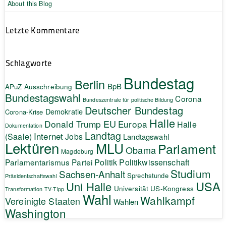
About this Blog
Letzte Kommentare
Schlagworte
Bundestag
Berlin
BpB
APuZ
Ausschreibung
Bundestagswahl
Corona
Bundeszentrale für politische Bildung
Deutscher Bundestag
Demokratie
Corona-Krise
Halle
EU
Donald Trump
Europa
Halle
Dokumentation
Landtag
Internet
(Saale)
Jobs
Landtagswahl
Lektüren
MLU
Parlament
Obama
Magdeburg
Politik
Parlamentarismus
Partei
Politikwissenschaft
Studium
Sachsen-Anhalt
Sprechstunde
Präsidentschaftswahl
USA
Uni Halle
Universität
US-Kongress
Transformation
TV-Tipp
Wahl
Wahlkampf
Vereinigte Staaten
Wahlen
Washington