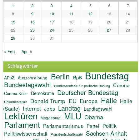
1
2
3
4
5
6
7
8
9
10
11
12
13
14
15
16
17
18
19
20
21
22
23
24
25
26
27
28
29
30
31
« Feb.
Apr. »
Schlagwörter
Bundestag
Berlin
BpB
APuZ
Ausschreibung
Bundestagswahl
Corona
Bundeszentrale für politische Bildung
Deutscher Bundestag
Demokratie
Corona-Krise
Halle
EU
Donald Trump
Europa
Halle
Dokumentation
Landtag
Internet
(Saale)
Jobs
Landtagswahl
Lektüren
MLU
Obama
Magdeburg
Parlament
Politik
Parlamentarismus
Partei
Sachsen-Anhalt
Politikwissenschaft
Präsidentschaftswahl