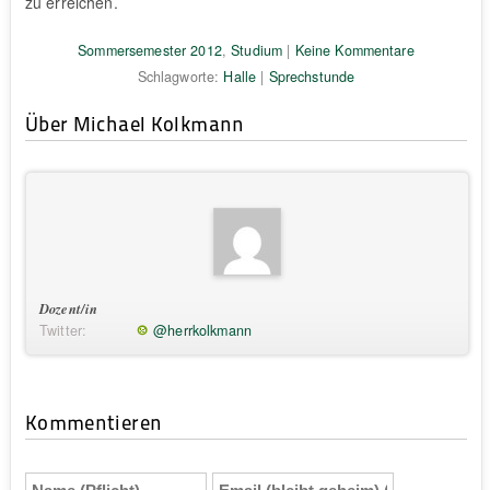
zu erreichen.
Sommersemester 2012
,
Studium
|
Keine Kommentare
Schlagworte:
Halle
|
Sprechstunde
Über Michael Kolkmann
Dozent/in
Twitter:
@herrkolkmann
Kommentieren
Name
Email