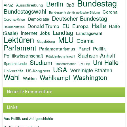
Bundestag
Berlin
BpB
APuZ
Ausschreibung
Bundestagswahl
Corona
Bundeszentrale für politische Bildung
Deutscher Bundestag
Demokratie
Corona-Krise
Halle
EU
Donald Trump
Europa
Halle
Dokumentation
Landtag
Internet
(Saale)
Jobs
Landtagswahl
Lektüren
MLU
Obama
Magdeburg
Parlament
Politik
Parlamentarismus
Partei
Sachsen-Anhalt
Politikwissenschaft
Präsidentschaftswahl
Uni Halle
Studium
Sprechstunde
Transformation
TV-Tipp
USA
Vereinigte Staaten
Universität
US-Kongress
Wahl
Washington
Wahlkampf
Wahlen
Neueste Kommentare
Links
Aus Politik und Zeitgeschichte