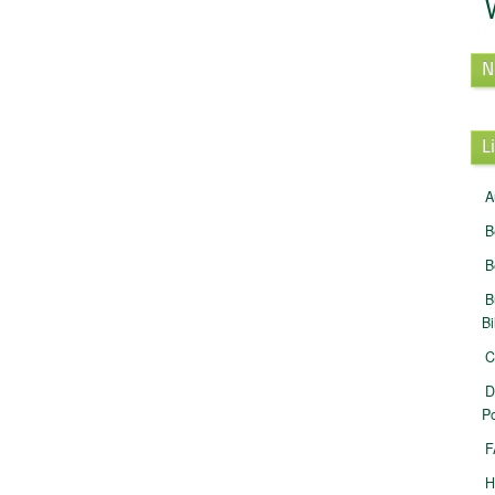
N
L
A
B
B
B
B
C
D
Po
F
H