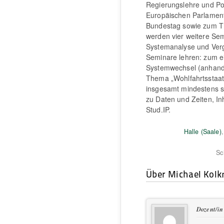
Regierungslehre und Po
Europäischen Parlament
Bundestag sowie zum T
werden vier weitere Se
Systemanalyse und Vergl
Seminare lehren: zum e
Systemwechsel (anhand 
Thema „Wohlfahrtsstaate
insgesamt mindestens si
zu Daten und Zeiten, In
Stud.IP.
Halle (Saale)
Sc
Über Michael Kol
Dozent/in