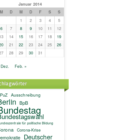
Januar 2014
M
D
M
D
F
S
S
1
2
3
4
5
6
7
8
9
10
11
12
13
14
15
16
17
18
19
20
21
22
23
24
25
26
27
28
29
30
31
 Dez.
Feb. »
chlagwörter
PuZ
Ausschreibung
Berlin
BpB
Bundestag
Bundestagswahl
undeszentrale für politische Bildung
orona
Corona-Krise
Deutscher
emokratie