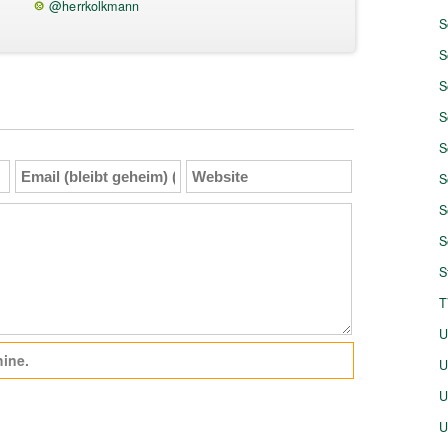
@herrkolkmann
S
S
S
S
S
Email
Website
S
(bleibt
geheim)
S
(Pflicht)
S
S
T
U
ine.
U
U
U