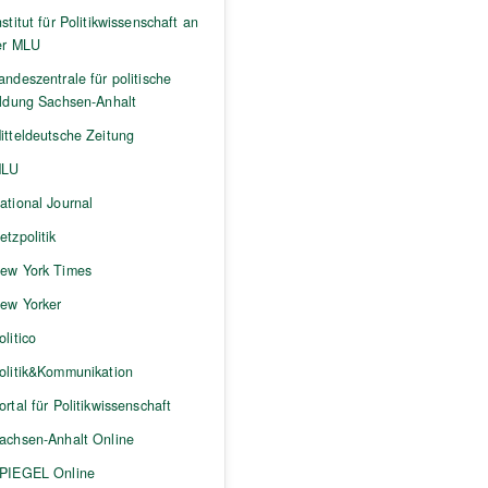
nstitut für Politikwissenschaft an
er MLU
andeszentrale für politische
ildung Sachsen-Anhalt
itteldeutsche Zeitung
LU
ational Journal
etzpolitik
ew York Times
ew Yorker
olitico
olitik&Kommunikation
ortal für Politikwissenschaft
achsen-Anhalt Online
PIEGEL Online