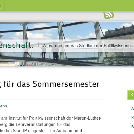
g
enschaft.
Alles rund um das Studium der Politikwissensch
g für das Sommersemester
K
mann
A
m Institut für Politikwissenschaft der Martin-Luther-
B
nberg die Lehrveranstaltungen für das
B
 das Stud.IP eingestellt. Im Aufbaumodul