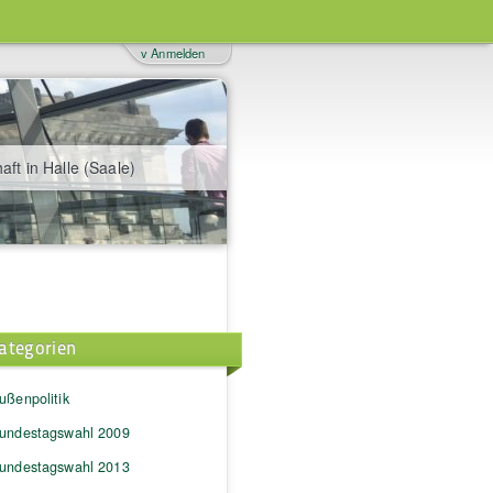
v Anmelden
aft in Halle (Saale)
ategorien
ußenpolitik
undestagswahl 2009
undestagswahl 2013