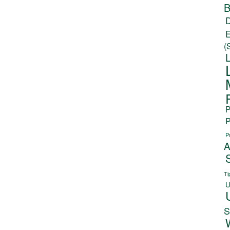
B
(
P
P
P
A
Ti
U
S