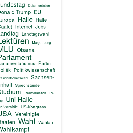
undestag
Dokumentation
EU
Donald Trump
Halle
Europa
Halle
Internet
Saale)
Jobs
Landtag
Landtagswahl
Lektüren
Magdeburg
MLU
Obama
Parlament
arlamentarismus
Partei
olitik
Politikwissenschaft
Sachsen-
räsidentschaftswahl
nhalt
Sprechstunde
Studium
Transformation
TV-
Uni Halle
pp
niversität
US-Kongress
USA
Vereinigte
Wahl
taaten
Wahlen
Wahlkampf