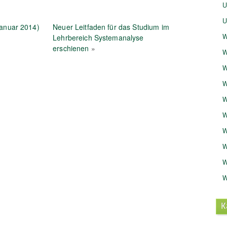
U
U
Januar 2014)
Neuer Leitfaden für das Studium im
W
Lehrbereich Systemanalyse
erschienen
»
W
W
W
W
W
W
W
W
W
K