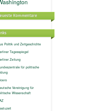
Washington
eueste Kommentare
inks
us Politik und Zeitgeschichte
erliner Tagesspiegel
erliner Zeitung
undeszentrale für politische
ildung
icero
eutsche Vereinigung für
litische Wissenschaft
AZ
astuzeit