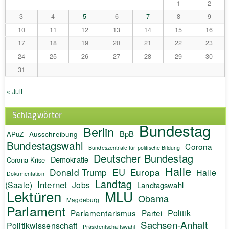
1
2
3
4
5
6
7
8
9
10
11
12
13
14
15
16
17
18
19
20
21
22
23
24
25
26
27
28
29
30
31
« Juli
Schlagwörter
Bundestag
Berlin
BpB
APuZ
Ausschreibung
Bundestagswahl
Corona
Bundeszentrale für politische Bildung
Deutscher Bundestag
Demokratie
Corona-Krise
Halle
EU
Donald Trump
Europa
Halle
Dokumentation
Landtag
Internet
(Saale)
Jobs
Landtagswahl
Lektüren
MLU
Obama
Magdeburg
Parlament
Politik
Parlamentarismus
Partei
Sachsen-Anhalt
Politikwissenschaft
Präsidentschaftswahl