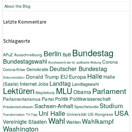
About this Blog
Letzte Kommentare
Schlagworte
Bundestag
Berlin
BpB
APuZ
Ausschreibung
Bundestagswahl
Corona
Bundeszentrale für politische Bildung
Deutscher Bundestag
Demokratie
Corona-Krise
Halle
EU
Donald Trump
Europa
Halle
Dokumentation
Landtag
Internet
(Saale)
Jobs
Landtagswahl
Lektüren
MLU
Parlament
Obama
Magdeburg
Politik
Parlamentarismus
Partei
Politikwissenschaft
Studium
Sachsen-Anhalt
Sprechstunde
Präsidentschaftswahl
USA
Uni Halle
Universität
US-Kongress
Transformation
TV-Tipp
Wahl
Wahlkampf
Vereinigte Staaten
Wahlen
Washington