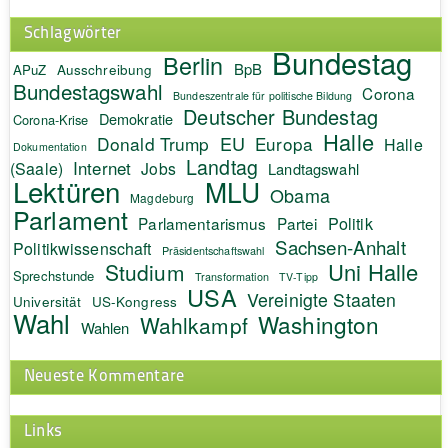
Schlagwörter
Bundestag
Berlin
BpB
APuZ
Ausschreibung
Bundestagswahl
Corona
Bundeszentrale für politische Bildung
Deutscher Bundestag
Demokratie
Corona-Krise
Halle
EU
Donald Trump
Europa
Halle
Dokumentation
Landtag
Internet
(Saale)
Jobs
Landtagswahl
Lektüren
MLU
Obama
Magdeburg
Parlament
Politik
Parlamentarismus
Partei
Sachsen-Anhalt
Politikwissenschaft
Präsidentschaftswahl
Uni Halle
Studium
Sprechstunde
Transformation
TV-Tipp
USA
Vereinigte Staaten
Universität
US-Kongress
Wahl
Washington
Wahlkampf
Wahlen
Neueste Kommentare
Links