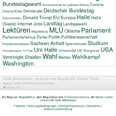
Bundestagswahl
Corona
Bundeszentrale für politische Bildung
Deutscher Bundestag
Demokratie
Corona-Krise
Halle
EU
Donald Trump
Europa
Halle
Dokumentation
Landtag
Internet
(Saale)
Jobs
Landtagswahl
Lektüren
MLU
Parlament
Obama
Magdeburg
Politik
Parlamentarismus
Partei
Politikwissenschaft
Studium
Sachsen-Anhalt
Sprechstunde
Präsidentschaftswahl
USA
Uni Halle
Universität
US-Kongress
Transformation
TV-Tipp
Wahl
Wahlkampf
Vereinigte Staaten
Wahlen
Washington
Politik.Wissenschaft.
verwendet das Blogs@URZ Default Theme
design.code.
matthias.kretschmann
xhtml 1.0
Ein Blog von
Blogs@MLU
, dem Blog-Dienst des
IT-Servicezentrums
der
Martin-Luther-
Universität Halle-Wittenberg
Features
|
Nutzungsbedingungen
|
Kontakt/Impressum
|
Disclaimer
|
Datenschutzerklärung