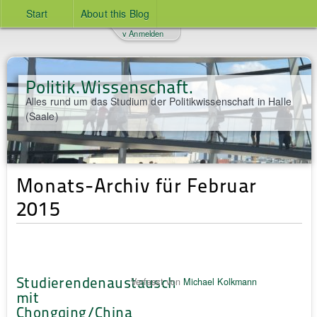
Start
About this Blog
v Anmelden
Politik.Wissenschaft.
Alles rund um das Studium der Politikwissenschaft in Halle
(Saale)
Monats-Archiv für Februar
2015
Studierendenaustausch
Verfasst von
Michael Kolkmann
mit
Chongqing/China