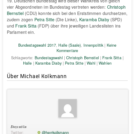
19. Deutschen Bundestag wird dieser Wahlkreis von gleich
vier Abgeordneten im Bundestag vertreten werden:
Christoph
Bernstiel
(CDU) konnte sich bei den Erststimmen durchsetzen,
zudem zogen
Petra Sitte
(Die Linke),
Karamba Diaby
(SPD)
und
Frank Sitta
(FDP) über ihre jeweiligen Landeslisten ins
Parlament ein.
Bundestagswahl 2017
,
Halle (Saale)
,
Innenpolitik
|
Keine
Kommentare
Schlagworte:
Bundestagswahl
|
Christoph Bernstiel
|
Frank Sitta
|
Halle
|
Karamba Diaby
|
Petra Sitte
|
Wahl
|
Wahlen
Über Michael Kolkmann
Dozent/in
Twitter:
@herrkolkmann