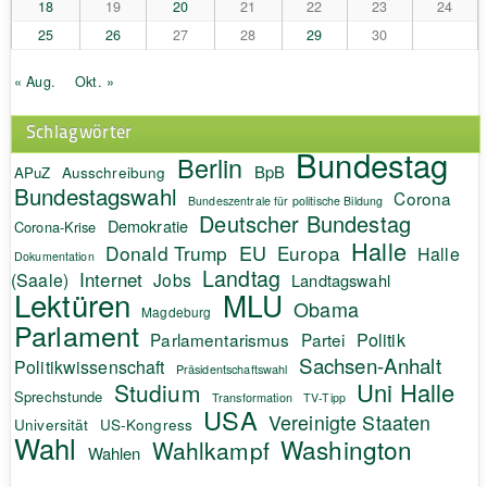
18
19
20
21
22
23
24
25
26
27
28
29
30
« Aug.
Okt. »
Schlagwörter
Bundestag
Berlin
BpB
APuZ
Ausschreibung
Bundestagswahl
Corona
Bundeszentrale für politische Bildung
Deutscher Bundestag
Demokratie
Corona-Krise
Halle
EU
Donald Trump
Europa
Halle
Dokumentation
Landtag
Internet
(Saale)
Jobs
Landtagswahl
Lektüren
MLU
Obama
Magdeburg
Parlament
Politik
Parlamentarismus
Partei
Sachsen-Anhalt
Politikwissenschaft
Präsidentschaftswahl
Uni Halle
Studium
Sprechstunde
Transformation
TV-Tipp
USA
Vereinigte Staaten
Universität
US-Kongress
Wahl
Washington
Wahlkampf
Wahlen