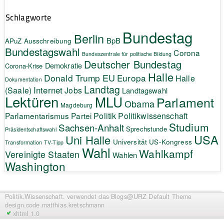
Schlagworte
Bundestag
Berlin
BpB
APuZ
Ausschreibung
Bundestagswahl
Corona
Bundeszentrale für politische Bildung
Deutscher Bundestag
Demokratie
Corona-Krise
Halle
EU
Donald Trump
Europa
Halle
Dokumentation
Landtag
Internet
(Saale)
Jobs
Landtagswahl
Lektüren
MLU
Parlament
Obama
Magdeburg
Politik
Parlamentarismus
Partei
Politikwissenschaft
Studium
Sachsen-Anhalt
Sprechstunde
Präsidentschaftswahl
USA
Uni Halle
Universität
US-Kongress
Transformation
TV-Tipp
Wahl
Wahlkampf
Vereinigte Staaten
Wahlen
Washington
Politik.Wissenschaft.
verwendet das Blogs@URZ Default Theme
design.code.
matthias.kretschmann
xhtml 1.0