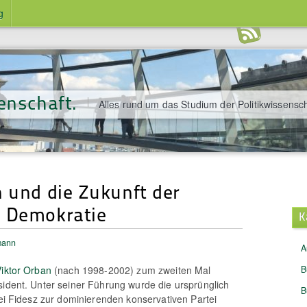
g
enschaft.
Alles rund um das Studium der Politikwissensch
n und die Zukunft der
 Demokratie
K
mann
A
Viktor Orban
(nach 1998-2002) zum zweiten Mal
B
sident. Unter seiner Führung wurde die ursprünglich
B
tei Fidesz zur dominierenden konservativen Partei