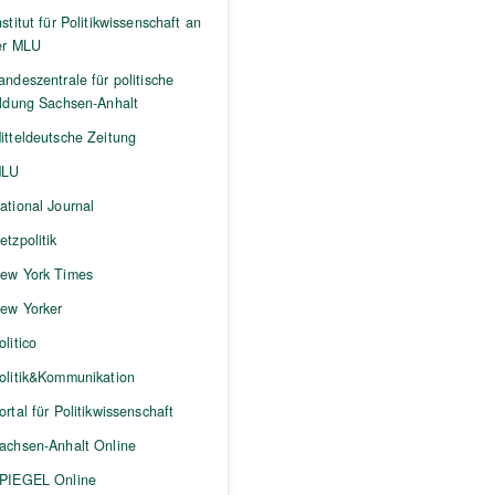
nstitut für Politikwissenschaft an
er MLU
andeszentrale für politische
ildung Sachsen-Anhalt
itteldeutsche Zeitung
LU
ational Journal
etzpolitik
ew York Times
ew Yorker
olitico
olitik&Kommunikation
ortal für Politikwissenschaft
achsen-Anhalt Online
PIEGEL Online