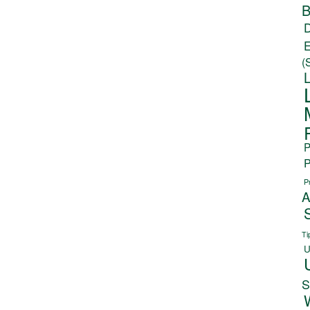
B
(
P
P
P
A
Ti
U
S