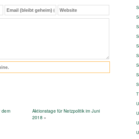
Email
Website
S
(bleibt
S
geheim)
S
(Pflicht)
S
S
S
S
ine.
S
S
T
U
r dem
Aktionstage für Netzpolitik im Juni
U
2018
»
U
U