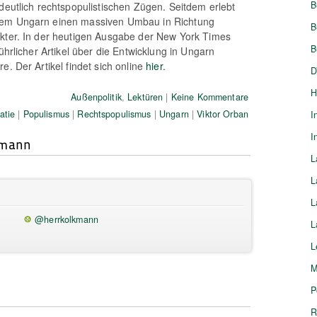
B
 deutlich rechtspopulistischen Zügen. Seitdem erlebt
tem Ungarn einen massiven Umbau in Richtung
B
akter. In der heutigen Ausgabe der New York Times
B
führlicher Artikel über die Entwicklung in Ungarn
e. Der Artikel findet sich online
hier
.
D
H
Außenpolitik
,
Lektüren
|
Keine Kommentare
atie
|
Populismus
|
Rechtspopulismus
|
Ungarn
|
Viktor Orban
I
I
kmann
L
L
L
@herrkolkmann
L
L
M
P
R