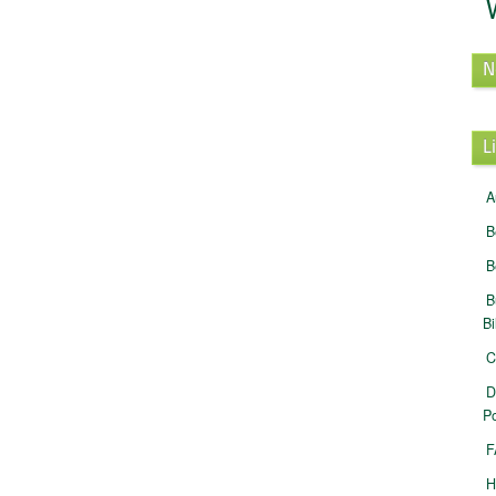
N
L
A
B
B
B
B
C
D
Po
F
H