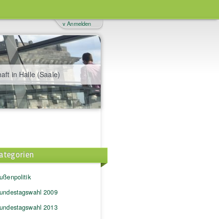
v Anmelden
aft in Halle (Saale)
ategorien
ußenpolitik
undestagswahl 2009
undestagswahl 2013