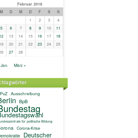
Februar 2018
M
D
M
D
F
S
S
1
2
3
4
5
6
7
8
9
10
11
12
13
14
15
16
17
18
19
20
21
22
23
24
25
26
27
28
 Jan.
März »
chlagwörter
PuZ
Ausschreibung
Berlin
BpB
Bundestag
Bundestagswahl
undeszentrale für politische Bildung
orona
Corona-Krise
Deutscher
emokratie