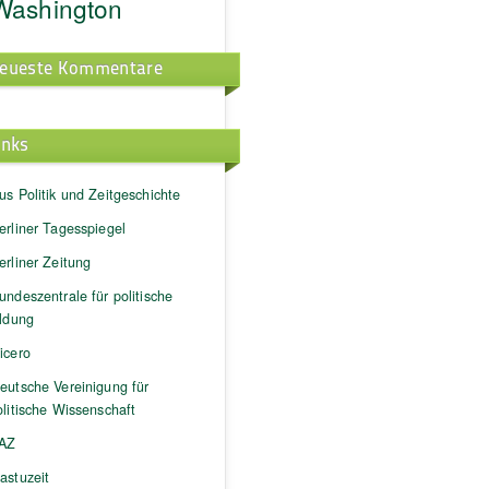
Washington
eueste Kommentare
inks
us Politik und Zeitgeschichte
erliner Tagesspiegel
erliner Zeitung
undeszentrale für politische
ildung
icero
eutsche Vereinigung für
litische Wissenschaft
AZ
astuzeit