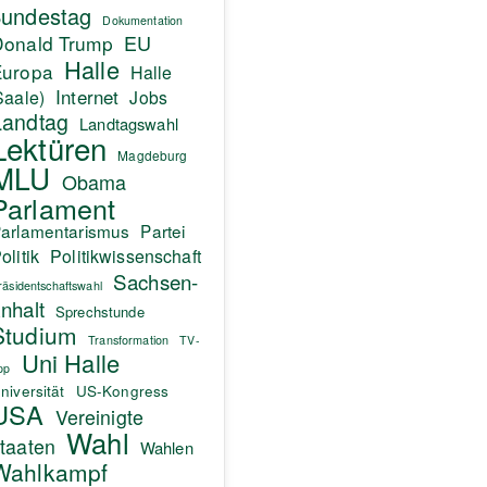
undestag
Dokumentation
EU
Donald Trump
Halle
Europa
Halle
Internet
Saale)
Jobs
Landtag
Landtagswahl
Lektüren
Magdeburg
MLU
Obama
Parlament
arlamentarismus
Partei
olitik
Politikwissenschaft
Sachsen-
räsidentschaftswahl
nhalt
Sprechstunde
Studium
Transformation
TV-
Uni Halle
pp
niversität
US-Kongress
USA
Vereinigte
Wahl
taaten
Wahlen
Wahlkampf