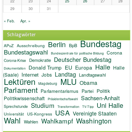
22
23
24
25
26
27
28
29
30
31
« Feb.
Apr. »
Schlagwörter
Bundestag
Berlin
BpB
APuZ
Ausschreibung
Bundestagswahl
Corona
Bundeszentrale für politische Bildung
Deutscher Bundestag
Demokratie
Corona-Krise
Halle
EU
Donald Trump
Europa
Halle
Dokumentation
Landtag
Internet
(Saale)
Jobs
Landtagswahl
Lektüren
MLU
Obama
Magdeburg
Parlament
Politik
Parlamentarismus
Partei
Sachsen-Anhalt
Politikwissenschaft
Präsidentschaftswahl
Uni Halle
Studium
Sprechstunde
Transformation
TV-Tipp
USA
Vereinigte Staaten
Universität
US-Kongress
Wahl
Washington
Wahlkampf
Wahlen