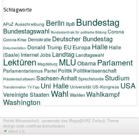
Schlagworte
Bundestag
Berlin
BpB
APuZ
Ausschreibung
Bundestagswahl
Corona
Bundeszentrale für politische Bildung
Deutscher Bundestag
Demokratie
Corona-Krise
Halle
EU
Donald Trump
Europa
Halle
Dokumentation
Landtag
Internet
(Saale)
Jobs
Landtagswahl
Lektüren
MLU
Parlament
Obama
Magdeburg
Politik
Parlamentarismus
Partei
Politikwissenschaft
Studium
Sachsen-Anhalt
Sprechstunde
Präsidentschaftswahl
USA
Uni Halle
Universität
US-Kongress
Transformation
TV-Tipp
Wahl
Wahlkampf
Vereinigte Staaten
Wahlen
Washington
Politik.Wissenschaft.
verwendet das Blogs@URZ Default Theme
design.code.
matthias.kretschmann
xhtml 1.0