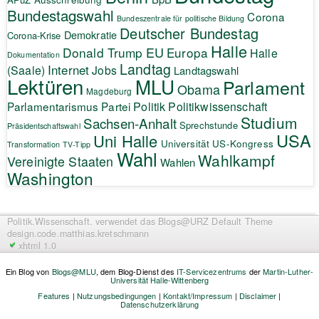
Bundestagswahl
Corona
Bundeszentrale für politische Bildung
Deutscher Bundestag
Demokratie
Corona-Krise
Halle
EU
Donald Trump
Europa
Halle
Dokumentation
Landtag
Internet
(Saale)
Jobs
Landtagswahl
Lektüren
MLU
Parlament
Obama
Magdeburg
Politik
Parlamentarismus
Partei
Politikwissenschaft
Studium
Sachsen-Anhalt
Sprechstunde
Präsidentschaftswahl
USA
Uni Halle
Universität
US-Kongress
Transformation
TV-Tipp
Wahl
Wahlkampf
Vereinigte Staaten
Wahlen
Washington
Politik.Wissenschaft.
verwendet das Blogs@URZ Default Theme
design.code.
matthias.kretschmann
xhtml 1.0
Ein Blog von
Blogs@MLU
, dem Blog-Dienst des
IT-Servicezentrums
der
Martin-Luther-
Universität Halle-Wittenberg
Features
|
Nutzungsbedingungen
|
Kontakt/Impressum
|
Disclaimer
|
Datenschutzerklärung