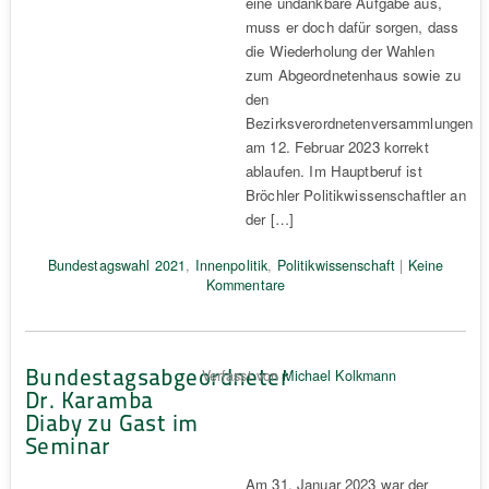
eine undankbare Aufgabe aus,
muss er doch dafür sorgen, dass
die Wiederholung der Wahlen
zum Abgeordnetenhaus sowie zu
den
Bezirksverordnetenversammlungen
am 12. Februar 2023 korrekt
ablaufen. Im Hauptberuf ist
Bröchler Politikwissenschaftler an
der […]
Bundestagswahl 2021
,
Innenpolitik
,
Politikwissenschaft
|
Keine
Kommentare
Bundestagsabgeordneter
Verfasst von
Michael Kolkmann
Dr. Karamba
Diaby zu Gast im
Seminar
Am 31. Januar 2023 war der