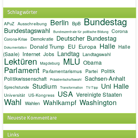
Schlagwörter
Bundestag
Berlin
BpB
APuZ
Ausschreibung
Bundestagswahl
Corona
Bundeszentrale für politische Bildung
Deutscher Bundestag
Demokratie
Corona-Krise
Halle
EU
Donald Trump
Europa
Halle
Dokumentation
Landtag
Internet
(Saale)
Jobs
Landtagswahl
Lektüren
MLU
Obama
Magdeburg
Parlament
Politik
Parlamentarismus
Partei
Sachsen-Anhalt
Politikwissenschaft
Präsidentschaftswahl
Uni Halle
Studium
Sprechstunde
Transformation
TV-Tipp
USA
Vereinigte Staaten
Universität
US-Kongress
Wahl
Washington
Wahlkampf
Wahlen
Neueste Kommentare
Links